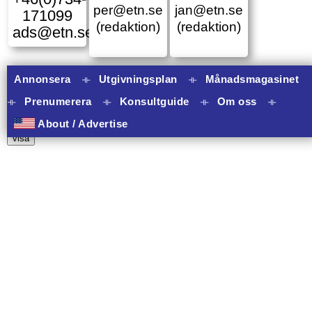
per@etn.se
jan@etn.se
171099
(redaktion)
(redaktion)
ads@etn.se
Annonsera
⟛
Utgivningsplan
⟛
Månadsmagasinet
⟛
Prenumerera
⟛
Konsultguide
⟛
Om oss
⟛
11 banners varav 11 har onclick.
About / Advertise