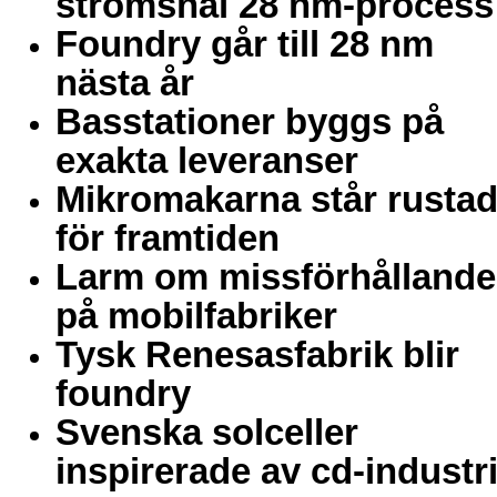
strömsnål 28 nm-process
Foundry går till 28 nm
nästa år
Basstationer byggs på
exakta leveranser
Mikromakarna står rusta
för framtiden
Larm om missförhålland
på mobilfabriker
Tysk Renesasfabrik blir
foundry
Svenska solceller
inspirerade av cd-industr