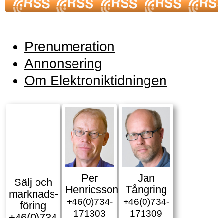
Prenumeration
Annonsering
Om Elektroniktidningen
Per
Jan
Sälj och
Henricsson
Tångring
marknads­
+46(0)734-
+46(0)734-
föring
171303
171309
+46(0)734-