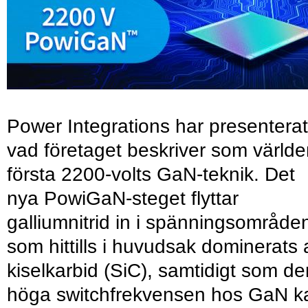
Power Integrations har presenterat
vad företaget beskriver som värld
första 2200-volts GaN-teknik. Det
nya PowiGaN-steget flyttar
galliumnitrid in i spänningsområde
som hittills i huvudsak dominerats 
kiselkarbid (SiC), samtidigt som de
höga switchfrekvensen hos GaN k