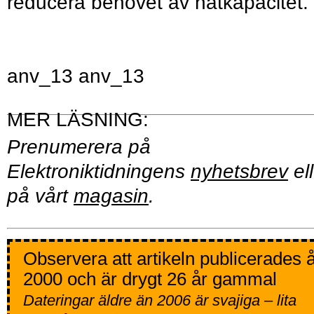
reducera behovet av nätkapacitet.
anv_13 anv_13
Prenumerera på
Elektroniktidningens
nyhetsbrev
ell
på vårt
magasin
.
Observera att artikeln publicerades 
2000 och är drygt 26 år gammal
Dateringar äldre än 2006 är svajiga – lita