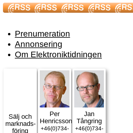
Prenumeration
Annonsering
Om Elektroniktidningen
Per
Jan
Sälj och
Henricsson
Tångring
marknads­
+46(0)734-
+46(0)734-
föring