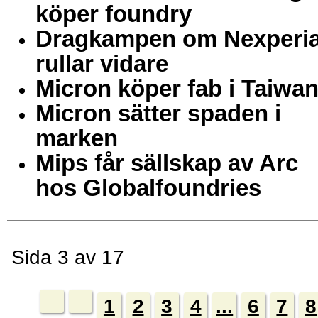
köper foundry
Dragkampen om Nexperi
rullar vidare
Micron köper fab i Taiwa
Micron sätter spaden i
marken
Mips får sällskap av Arc
hos Globalfoundries
Sida 3 av 17
1
2
3
4
...
6
7
8