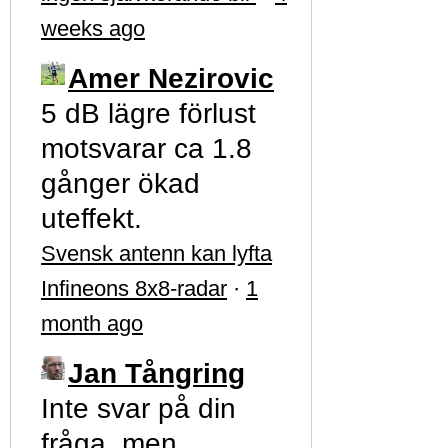
weeks ago
Amer Nezirovic
5 dB lägre förlust
motsvarar ca 1.8
gånger ökad
uteffekt.
Svensk antenn kan lyfta
Infineons 8x8-radar
·
1
month ago
Jan Tångring
Inte svar på din
fråga, men …