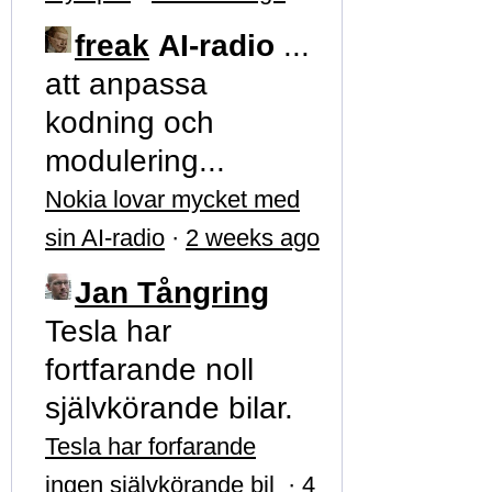
freak
AI-radio
...
att anpassa
kodning och
modulering...
Nokia lovar mycket med
sin AI-radio
·
2 weeks ago
Jan Tångring
Tesla har
fortfarande noll
självkörande bilar.
Tesla har forfarande
ingen självkörande bil
·
4