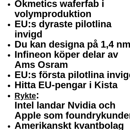
Okmetics waferfab i
volymproduktion
EU:s dyraste pilotlina
invigd
Du kan designa på 1,4 n
Infineon köper delar av
Ams Osram
EU:s första pilotlina invi
Hitta EU-pengar i Kista
:
Rykte
Intel landar Nvidia och
Apple som foundrykunde
Amerikanskt kvantbolag