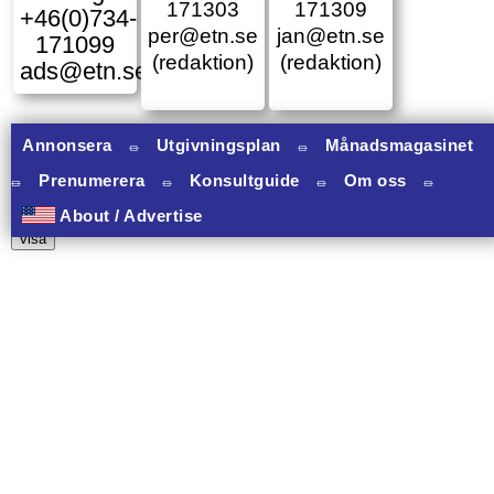
171303
171309
+46(0)734-
per@etn.se
jan@etn.se
171099
(redaktion)
(redaktion)
ads@etn.se
Annonsera
⏛
Utgivningsplan
⏛
Månadsmagasinet
⏛
Prenumerera
⏛
Konsultguide
⏛
Om oss
⏛
10 banners varav 10 har onclick.
About / Advertise