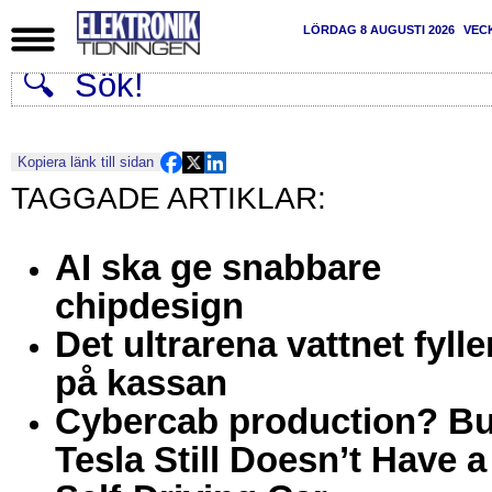
LÖRDAG 8 AUGUSTI 2026
VEC
Kopiera länk till sidan
AI ska ge snabbare
chipdesign
Det ultrarena vattnet fylle
på kassan
Cybercab production? Bu
Tesla Still Doesn’t Have a