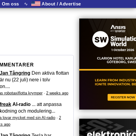
Om oss
∿
About / Advertise
MMENTARER
Jan Tångring
Den aktiva flottan
är nu (22 juli) nere i tolv
on....
as robotaxiflotta krymper
·
2 weeks ago
freak
AI-radio
... att anpassa
kodning och modulering...
a lovar mycket med sin AI-radio
·
2
s ago
Jan Tångring
Tesla har