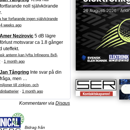
fortfarande noll självkörande
r.
a har forfarande ingen självkörande
·
4 weeks ago
Amer Nezirovic
5 dB lägre
förlust motsvarar ca 1.8 gånger
 uteffekt.
sk antenn kan lyfta Infineons 8x8-
r
·
1 month ago
Jan Tångring
Inte svar på din
fråga, men …
iljoner till zinkjon- och
dinbatterier
·
1 month ago
Kommentarer via
Disqus
Bidrag från