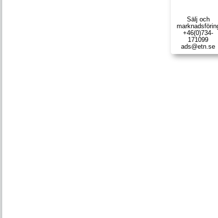
Sälj och
marknads­förin
+46(0)734-
171099
ads@etn.se