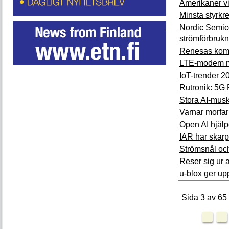
Amerikaner vil
Minsta styrkre
Nordic Semico
strömförbruk
Renesas kompl
LTE-modem m
IoT-trender 2
Rutronik: 5G 
Stora AI-musk
Varnar morfar
Open AI hjälpe
IAR har skarpt
Strömsnål och
Reser sig ur 
u-blox ger up
Sida 3 av 65