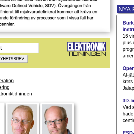
NYA
Burke
inst
16 vi
plus
progr
ameri
Open
AI-jä
ration
krets
ring
Jalap
troniktidningen
3D-li
Vad s
hade
centi
ESD-