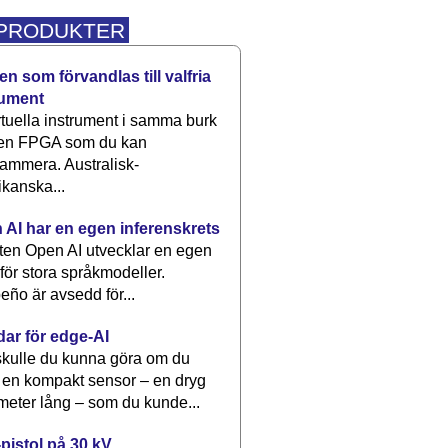
 PRODUKTER
n som förvandlas till valfria
rument
rtuella instrument i samma burk
 en FPGA som du kan
ammera. Australisk-
kanska...
 AI har en egen inferenskrets
tten Open AI utvecklar en egen
 för stora språkmodeller.
eño är avsedd för...
dar för edge-AI
kulle du kunna göra om du
 en kompakt sensor – en dryg
meter lång – som du kunde...
pistol på 30 kV