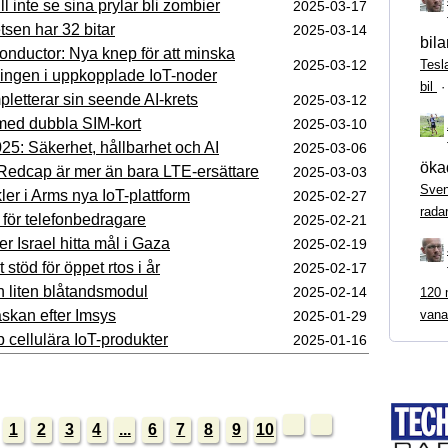
l inte se sina prylar bli zombier
2025‑03‑17
tsen har 32 bitar
2025‑03‑14
bila
nductor: Nya knep för att minska
2025‑03‑12
Tesl
ningen i uppkopplade IoT-noder
bil
etterar sin seende AI-krets
2025‑03‑12
ed dubbla SIM-kort
2025‑03‑10
025: Säkerhet, hållbarhet och AI
2025‑03‑06
ökad
Redcap är mer än bara LTE-ersättare
2025‑03‑03
Sven
ler i Arms nya IoT-plattform
2025‑02‑27
rada
 för telefonbedragare
2025‑02‑21
r Israel hitta mål i Gaza
2025‑02‑19
 stöd för öppet rtos i år
2025‑02‑17
 liten blåtandsmodul
2025‑02‑14
120 m
askan efter Imsys
vana
2025‑01‑29
p cellulära IoT-produkter
2025‑01‑16
1
2
3
4
...
6
7
8
9
10