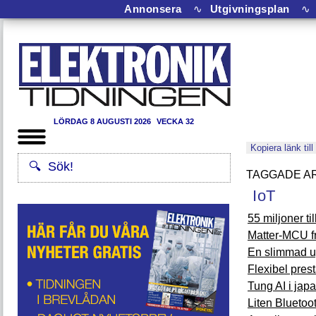
Annonsera
∿
Utgivningsplan
∿
LÖRDAG 8 AUGUSTI 2026
VECKA 32
Kopiera länk till
IoT
55 miljoner ti
Matter-MCU 
En slimmad u
Flexibel pres
Tung AI i jap
Liten Bluetoo