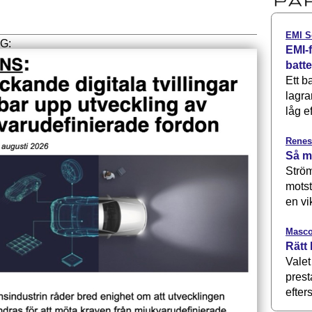
EMI S
EMI-f
batt
Ett b
lagra
låg ef
Renes
Så m
Ström
motst
en vi
Masco
Rätt 
Valet
prest
efters