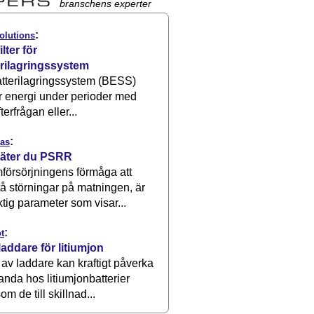
branschens experter
:
olutions
ilter för
erilagringssystem
atterilagringssystem (BESS)
r energi under perioder med
terfrågan eller...
:
as
äter du PSRR
försörjningens förmåga att
å störningar på matningen, är
ktig parameter som visar...
:
t
laddare för litiumjon
 av laddare kan kraftigt påverka
anda hos litiumjonbatterier
om de till skillnad...