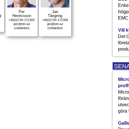
Enkel
högpr
Per
Jan
g
Henricsson
Tångring
EMC P
+46(0)734-171303
+46(0)734-171309
per@etn.se
jan@etn.se
(redaktion)
(redaktion)
Vill 
Det G
föret
produ
SEN
Micr
proff
Micro
förän
utve
göra 
Galli