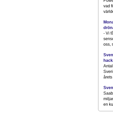
Power
vad f
värld
Monav
drön
- Vi 
senso
oss, 
Svens
hack
Antal
Sveri
årets
Sven
Saab 
milja
en ku