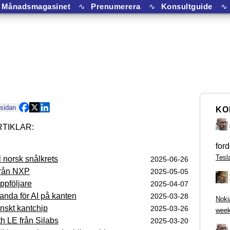
Månadsmagasinet
∿
Prenumerera
∿
Konsultguide
∿
 sidan
KO
ford
Tesl
ll norsk snålkrets
2025‑06‑26
från NXP
2025‑05‑05
ppföljare
2025‑04‑07
tanda för AI på kanten
2025‑03‑28
Noki
anskt kantchip
2025‑03‑26
week
th LE från Silabs
2025‑03‑20