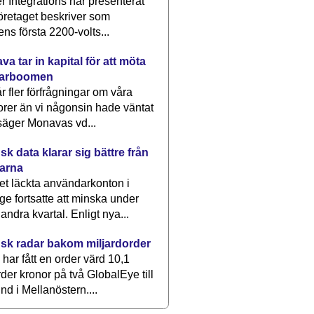
 Integrations har presenterat
öretaget beskriver som
ens första 2200-volts...
a tar in kapital för att möta
arboomen
får fler förfrågningar om våra
rer än vi någonsin hade väntat
säger Monavas vd...
k data klarar sig bättre från
arna
et läckta användarkonton i
ge fortsatte att minska under
 andra kvartal. Enligt nya...
sk radar bakom miljardorder
har fått en order värd 10,1
rder kronor på två GlobalEye till
nd i Mellanöstern....