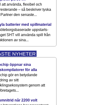
 att använda, flexibel och
esterande – så beskriver tyska
artner den senaste...
kyla batterier med spillmaterial
öteborgsbaserade upp­starts­
aget SHT vill använda spill från
ktionen av sina...
ASTE NYHETER
ochip öppnar sina
skompilatorer för alla
chip gör en betydande
dring av sitt
cklingsekosystem genom att
företagets...
umnitrid når 2200 volt