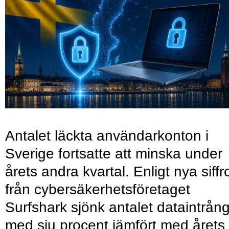
Antalet läckta användarkonton i
Sverige fortsatte att minska under
årets andra kvartal. Enligt nya siffr
från cybersäkerhetsföretaget
Surfshark sjönk antalet dataintrån
med sju procent jämfört med årets