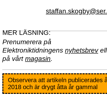
staffan.skogby@ser
Prenumerera på
Elektroniktidningens
nyhetsbrev
ell
på vårt
magasin
.
Observera att artikeln publicerades 
2018 och är drygt åtta år gammal