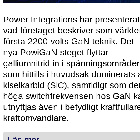
Power Integrations har presenterat
vad företaget beskriver som värld
första 2200-volts GaN-teknik. Det
nya PowiGaN-steget flyttar
galliumnitrid in i spänningsområde
som hittills i huvudsak dominerats 
kiselkarbid (SiC), samtidigt som de
höga switchfrekvensen hos GaN k
utnyttjas även i betydligt kraftfullar
kraftomvandlare.
Läs mer...