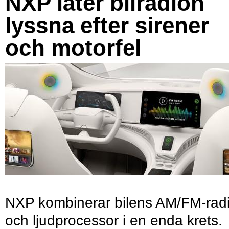
NXP låter bilradion
lyssna efter sirener
och motorfel
NXP kombinerar bilens AM/FM-rad
och ljudprocessor i en enda krets.