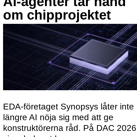
AI-agenter tar hand
om chipprojektet
EDA-företaget Synopsys låter inte
längre AI nöja sig med att ge
konstruktörerna råd. På DAC 2026