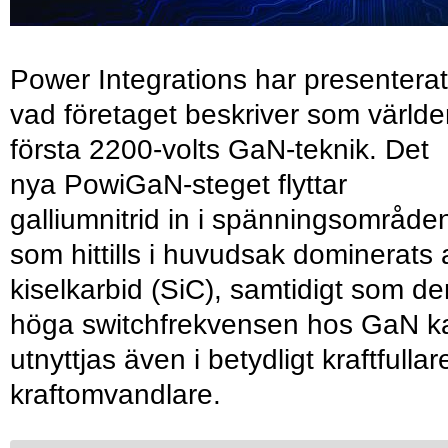
Power Integrations har presenterat
vad företaget beskriver som värld
första 2200-volts GaN-teknik. Det
nya PowiGaN-steget flyttar
galliumnitrid in i spänningsområde
som hittills i huvudsak dominerats 
kiselkarbid (SiC), samtidigt som de
höga switchfrekvensen hos GaN k
utnyttjas även i betydligt kraftfullar
kraftomvandlare.