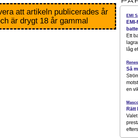
era att artikeln publicerades år
EMI S
ch är drygt 18 år gammal
EMI-f
batt
Ett b
lagra
låg ef
Renes
Så m
Ström
motst
en vi
Masco
Rätt 
Valet
prest
efters