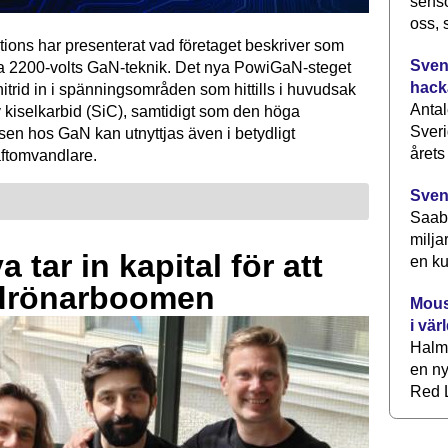
senso
oss, 
tions har presenterat vad företaget beskriver som
Svens
ta 2200-volts GaN-teknik. Det nya PowiGaN-steget
hack
mnitrid in i spänningsområden som hittills i huvudsak
Antal
 kiselkarbid (SiC), samtidigt som den höga
Sveri
sen hos GaN kan utnyttjas även i betydligt
årets
raftomvandlare.
Sven
Saab 
milja
 tar in kapital för att
en ku
drönarboomen
Mous
i vär
Halm
en ny
Red L