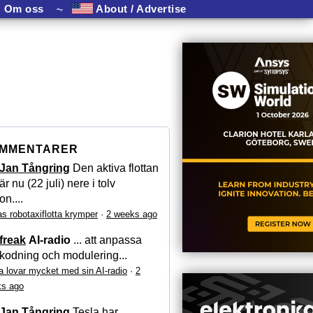
Om oss
⏦
About / Advertise
MMENTARER
Jan Tångring
Den aktiva flottan
är nu (22 juli) nere i tolv
on....
as robotaxiflotta krymper
·
2 weeks ago
freak
AI-radio
... att anpassa
kodning och modulering...
a lovar mycket med sin AI-radio
·
2
s ago
Jan Tångring
Tesla har