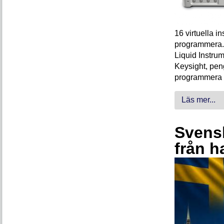
16 virtuella 
programmera. 
Liquid Instrum
Keysight, peng
programmera 
Läs mer...
Svensk
från h