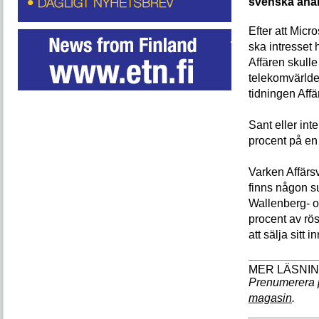
svenska anal
Efter att Micr
ska intresset 
Affären skulle 
telekomvärlden
tidningen Aff
Sant eller inte
procent på en
Varken Affärsv
finns någon su
Wallenberg- 
procent av rö
att sälja sitt 
Prenumerera 
magasin
.