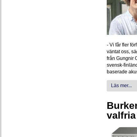
- Vi får fler 
väntat oss, s
från Gungnir 
svensk-finlän
baserade akus
Läs mer...
Burken
valfri