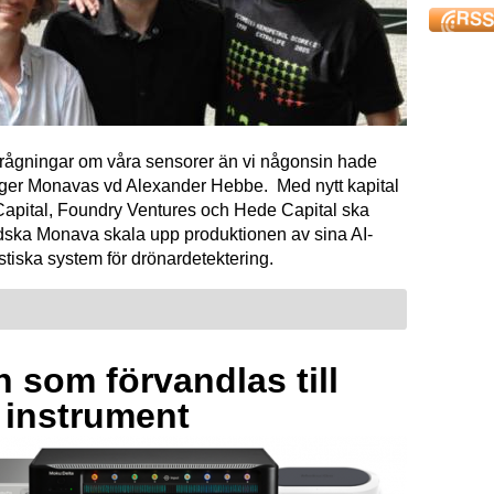
förfrågningar om våra sensorer än vi någonsin hade
äger Monavas vd Alexander Hebbe. Med nytt kapital
Capital, Foundry Ventures och Hede Capital ska
dska Monava skala upp produktionen av sina AI-
tiska system för drönardetektering.
 som förvandlas till
a instrument