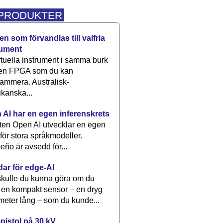
 PRODUKTER
n som förvandlas till valfria
rument
rtuella instrument i samma burk
 en FPGA som du kan
ammera. Australisk-
kanska...
 AI har en egen inferenskrets
tten Open AI utvecklar en egen
 för stora språkmodeller.
eño är avsedd för...
dar för edge-AI
kulle du kunna göra om du
 en kompakt sensor – en dryg
meter lång – som du kunde...
pistol på 30 kV