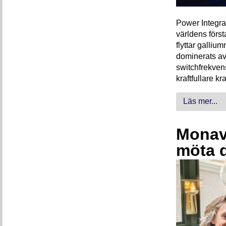
Power Integra
världens förs
flyttar galliu
dominerats av
switchfrekven
kraftfullare k
Läs mer...
Monava
möta 