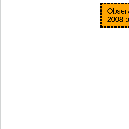
Observ
2008 o