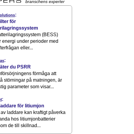
branschens experter
:
olutions
ilter för
erilagringssystem
atterilagringssystem (BESS)
r energi under perioder med
terfrågan eller...
:
as
äter du PSRR
försörjningens förmåga att
å störningar på matningen, är
ktig parameter som visar...
:
t
laddare för litiumjon
 av laddare kan kraftigt påverka
anda hos litiumjonbatterier
om de till skillnad...