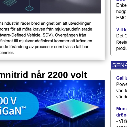
Enkel
högpr
EMC P
Vill 
Det G
föret
produ
SEN
mnitrid når 2200 volt
Galli
Power
vad f
värld
Monav
drön
- Vi 