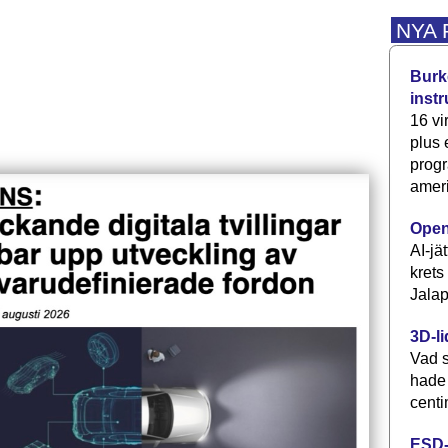
NYA
Burke
inst
16 vi
plus
progr
ameri
Open
AI-jä
krets
Jalap
3D-li
Vad s
hade
centi
ESD-