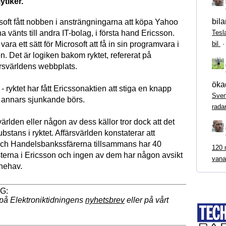
ytiker.
bila
osoft fått nobben i ansträngningarna att köpa Yahoo
Tesl
ha vänts till andra IT-bolag, i första hand Ericsson.
bil
vara ett sätt för Microsoft att få in sin programvara i
. Det är logiken bakom ryktet, refererat på
ärsvärldens webbplats.
ökad
 - ryktet har fått Ericssonaktien att stiga en knapp
Sven
 annars sjunkande börs.
rada
ärlden eller någon av dess källor tror dock att det
bstans i ryktet. Affärsvärlden konstaterar att
och Handelsbankssfärerna tillsammans har 40
120 m
sterna i Ericsson och ingen av dem har någon avsikt
vana
innehav.
på Elektroniktidningens
nyhetsbrev
eller på vårt