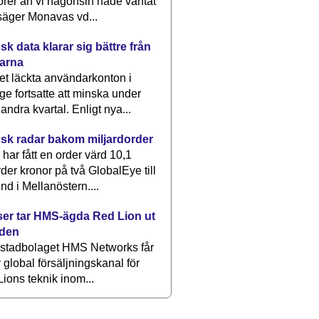
rer än vi någonsin hade väntat
säger Monavas vd...
k data klarar sig bättre från
arna
et läckta användarkonton i
ge fortsatte att minska under
 andra kvartal. Enligt nya...
sk radar bakom miljardorder
har fått en order värd 10,1
rder kronor på två GlobalEye till
nd i Mellanöstern....
er tar HMS-ägda Red Lion ut
lden
stadbolaget HMS Networks får
 global försäljningskanal för
ions teknik inom...