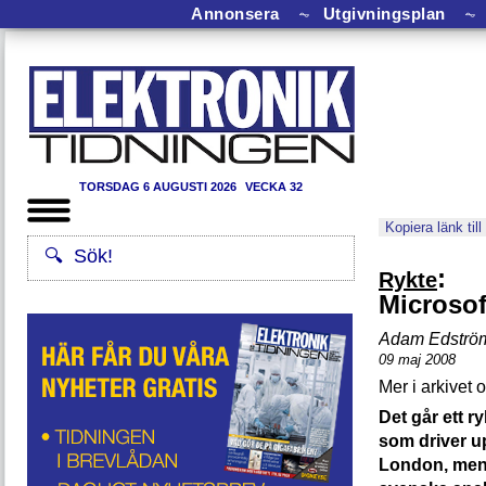
Annonsera
⏦
Utgivningsplan
⏦
TORSDAG 6 AUGUSTI 2026
VECKA 32
Kopiera länk till
:
Rykte
Microsof
Adam Edströ
09 maj 2008
Det går ett r
som driver u
London, men a