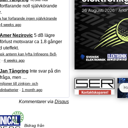
fortfarande noll självkörande
r.
a har forfarande ingen självkörande
·
4 weeks ago
Amer Nezirovic
5 dB lägre
förlust motsvarar ca 1.8 gånger
 uteffekt.
sk antenn kan lyfta Infineons 8x8-
r
·
4 weeks ago
Jan Tångring
Inte svar på din
fråga, men …
iljoner till zinkjon- och
dinbatterier
·
1 month ago
Kommentarer via
Disqus
Bidrag från