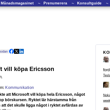
Månadsmagasinet
⏦
Prenumerera
⏦
Konsultguide
⏦
 sidan
KO
t vill köpa Ericsson
ford
Tesl
m
,
Kommunikation
ykte att Microsoft vill köpa hela Ericsson, något
Noki
pp börskursen. Ryktet lär härstamma från
week
tt det skulle ligga något i ryktet avfärdas av