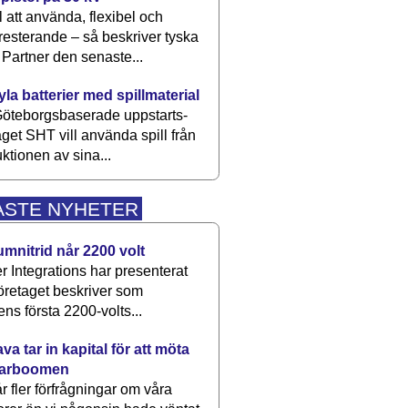
 att använda, flexibel och
esterande – så beskriver tyska
artner den senaste...
kyla batterier med spillmaterial
öteborgsbaserade upp­starts­
aget SHT vill använda spill från
ktionen av sina...
ASTE NYHETER
umnitrid når 2200 volt
 Integrations har presenterat
öretaget beskriver som
ens första 2200-volts...
a tar in kapital för att möta
arboomen
får fler förfrågningar om våra