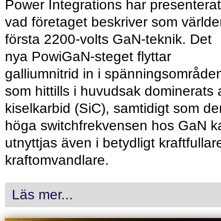
Power Integrations har presenterat
vad företaget beskriver som värld
första 2200-volts GaN-teknik. Det
nya PowiGaN-steget flyttar
galliumnitrid in i spänningsområde
som hittills i huvudsak dominerats 
kiselkarbid (SiC), samtidigt som de
höga switchfrekvensen hos GaN k
utnyttjas även i betydligt kraftfullar
kraftomvandlare.
Läs mer...