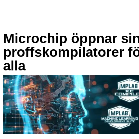
Microchip öppnar si
proffskompilatorer f
alla