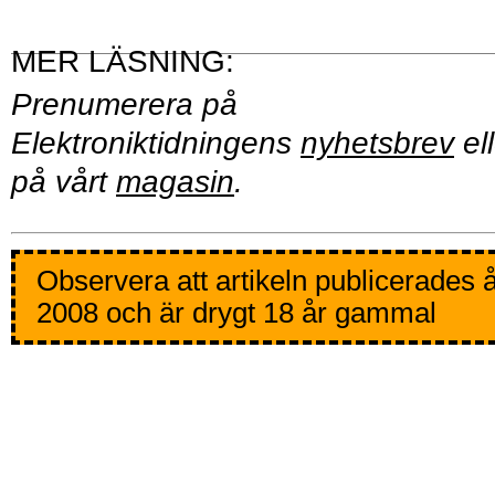
Prenumerera på
Elektroniktidningens
nyhetsbrev
ell
på vårt
magasin
.
Observera att artikeln publicerades 
2008 och är drygt 18 år gammal