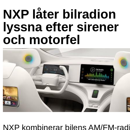
NXP låter bilradion
lyssna efter sirener
och motorfel
NXP kombinerar bilens AM/FM-rad