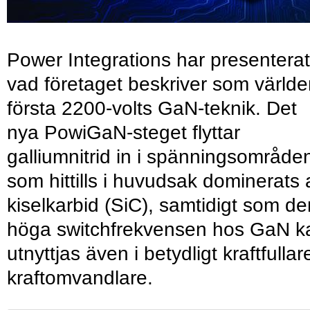
Power Integrations har presenterat
vad företaget beskriver som värld
första 2200-volts GaN-teknik. Det
nya PowiGaN-steget flyttar
galliumnitrid in i spänningsområde
som hittills i huvudsak dominerats 
kiselkarbid (SiC), samtidigt som de
höga switchfrekvensen hos GaN k
utnyttjas även i betydligt kraftfullar
kraftomvandlare.