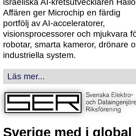
israeliska AI-kretsutvecklaren Hailo
Affären ger Microchip en färdig
portfölj av AI-acceleratorer,
visionsprocessorer och mjukvara f
robotar, smarta kameror, drönare 
industriella system.
Läs mer...
Sverige med i global