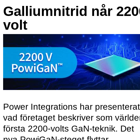
Galliumnitrid når 220
volt
Power Integrations har presenterat
vad företaget beskriver som värld
första 2200-volts GaN-teknik. Det
nya PowiGaN-steget flyttar