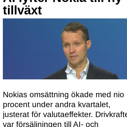
tillväxt
Nokias omsättning ökade med nio
procent under andra kvartalet,
justerat för valutaeffekter. Drivkraf
var försäljningen till AI- och