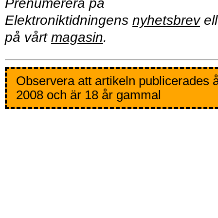
Prenumerera på
Elektroniktidningens
nyhetsbrev
ell
på vårt
magasin
.
Observera att artikeln publicerades 
2008 och är 18 år gammal