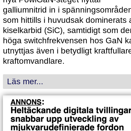
galliumnitrid in i spänningsområde
som hittills i huvudsak dominerats 
kiselkarbid (SiC), samtidigt som de
höga switchfrekvensen hos GaN k
utnyttjas även i betydligt kraftfullar
kraftomvandlare.
Läs mer...