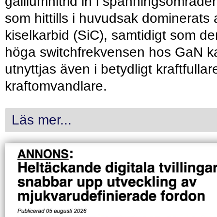
galliumnitrid in i spänningsområde
som hittills i huvudsak dominerats 
kiselkarbid (SiC), samtidigt som de
höga switchfrekvensen hos GaN k
utnyttjas även i betydligt kraftfullar
kraftomvandlare.
Läs mer...