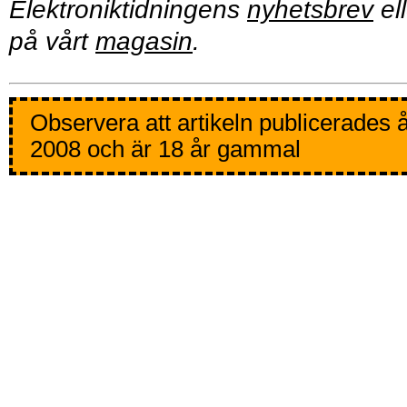
Elektroniktidningens
nyhetsbrev
ell
på vårt
magasin
.
Observera att artikeln publicerades 
2008 och är 18 år gammal