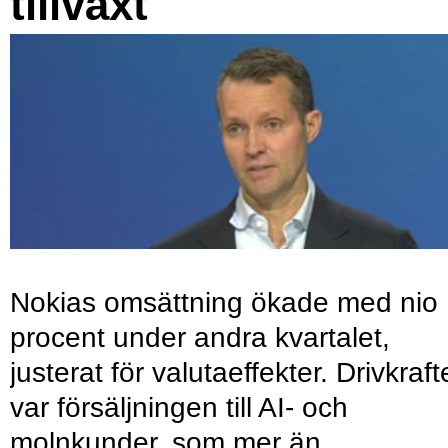
tillväxt
Nokias omsättning ökade med nio
procent under andra kvartalet,
justerat för valutaeffekter. Drivkraf
var försäljningen till AI- och
molnkunder, som mer än