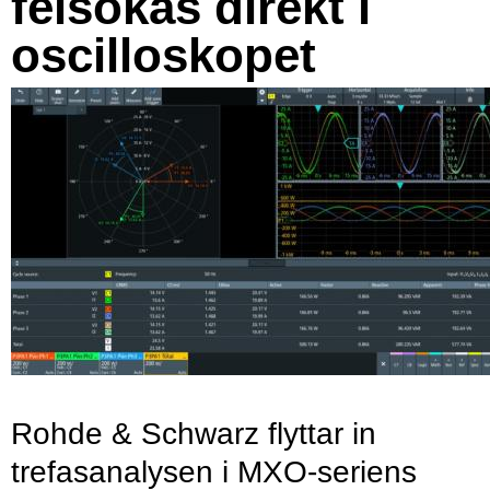
felsökas direkt i
oscilloskopet
Rohde & Schwarz flyttar in
trefasanalysen i MXO-seriens