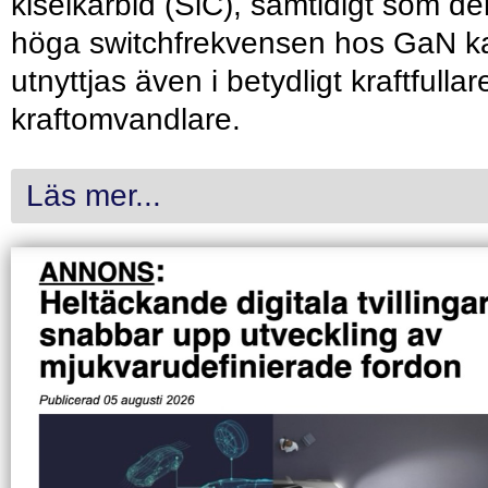
kiselkarbid (SiC), samtidigt som de
höga switchfrekvensen hos GaN k
utnyttjas även i betydligt kraftfullar
kraftomvandlare.
Läs mer...