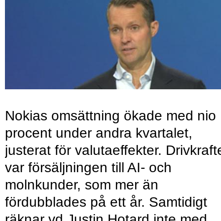
Nokias omsättning ökade med nio
procent under andra kvartalet,
justerat för valutaeffekter. Drivkraf
var försäljningen till AI- och
molnkunder, som mer än
fördubblades på ett år. Samtidigt
räknar vd Justin Hotard inte med