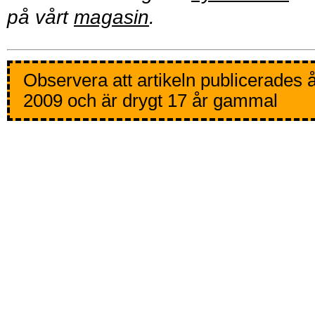
på vårt
magasin
.
Observera att artikeln publicerades 
2009 och är drygt 17 år gammal