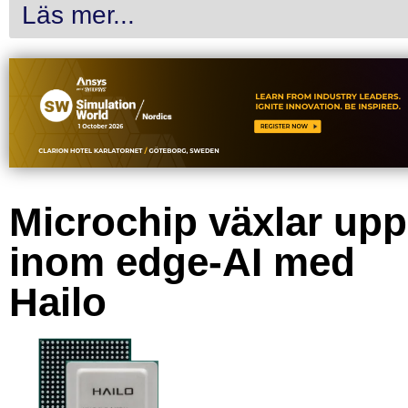
Läs mer...
Microchip växlar upp
inom edge-AI med
Hailo