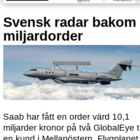
Svensk radar bakom
miljardorder
Saab har fått en order värd 10,1
miljarder kronor på två GlobalEye ti
en kund i Mellanöstern. Flygplanet