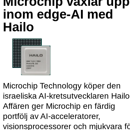
Microchip växlar upp
inom edge-AI med
Hailo
Microchip Technology köper den
israeliska AI-kretsutvecklaren Hailo
Affären ger Microchip en färdig
portfölj av AI-acceleratorer,
visionsprocessorer och mjukvara f