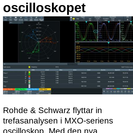
oscilloskopet
Rohde & Schwarz flyttar in
trefasanalysen i MXO-seriens
oscilloskop. Med den nya