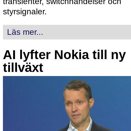
transienter, switchhändelser och
styrsignaler.
Läs mer...
AI lyfter Nokia till ny
tillväxt