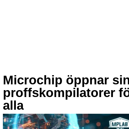
Microchip öppnar si
proffskompilatorer f
alla