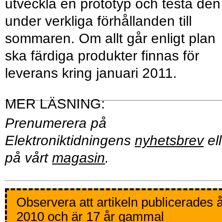
utveckla en prototyp och testa den
under verkliga förhållanden till
sommaren. Om allt går enligt plan
ska färdiga produkter finnas för
leverans kring januari 2011.
Prenumerera på
Elektroniktidningens
nyhetsbrev
ell
på vårt
magasin
.
Observera att artikeln publicerades 
2010 och är 17 år gammal