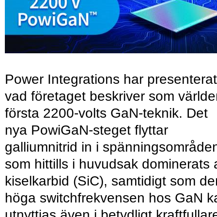
Power Integrations har presenterat
vad företaget beskriver som värld
första 2200-volts GaN-teknik. Det
nya PowiGaN-steget flyttar
galliumnitrid in i spänningsområde
som hittills i huvudsak dominerats 
kiselkarbid (SiC), samtidigt som de
höga switchfrekvensen hos GaN k
utnyttjas även i betydligt kraftfullar