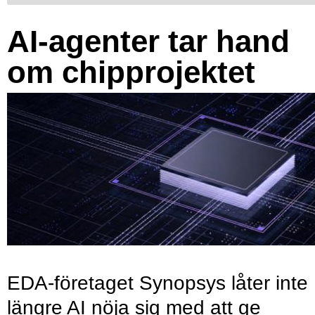
AI-agenter tar hand
om chipprojektet
EDA-företaget Synopsys låter inte
längre AI nöja sig med att ge