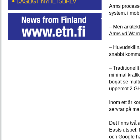
Arms processo
system, i mobi
– Men arkitek
Arms vd Warre
– Huvudskillna
snabbt kommun
– Traditionell
minimal kraftk
börjat se mul
uppemot 2 GH
Inom ett år k
servrar på ma
Det finns två
Easts utspel:
och Google ha