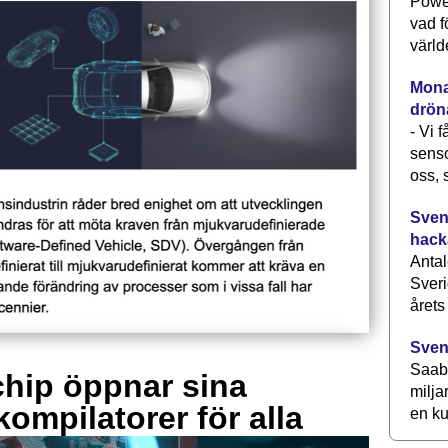
Power
vad f
värld
Monav
drön
- Vi 
senso
oss, 
Svens
hack
Antal
Sveri
årets
Sven
Saab 
hip öppnar sina
milja
kompilatorer för alla
en ku