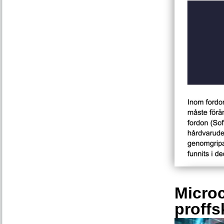
Microc
proffs