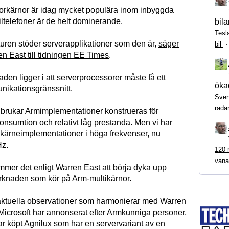
rkärnor är idag mycket populära inom inbyggda
ltelefoner är de helt dominerande.
bila
Tesl
turen stöder serverapplikationer som den är,
säger
bil
n East till tidningen EE Times
.
den ligger i att serverprocessorer måste få ett
ökad
ikationsgränssnitt.
Sven
rada
t brukar Armimplementationer konstrueras för
onsumtion och relativt låg prestanda. Men vi har
tikärneimplementationer i höga frekvenser, nu
z.
120 m
vana
ommer det enligt Warren East att börja dyka upp
rknaden som kör på Arm-multikärnor.
 aktuella observationer som harmonierar med Warren
 Microsoft har annonserat efter Armkunniga personer,
r köpt Agnilux som har en servervariant av en