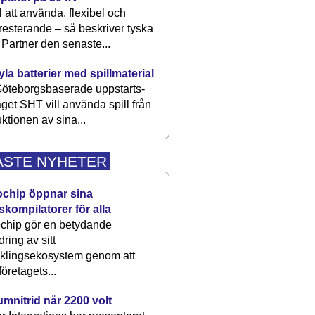
 att använda, flexibel och
esterande – så beskriver tyska
artner den senaste...
kyla batterier med spillmaterial
öteborgsbaserade upp­starts­
aget SHT vill använda spill från
ktionen av sina...
ASTE NYHETER
ochip öppnar sina
skompilatorer för alla
chip gör en betydande
dring av sitt
cklingsekosystem genom att
företagets...
umnitrid når 2200 volt