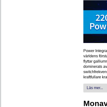
Power Integra
världens förs
flyttar galliu
dominerats av
switchfrekven
kraftfullare k
Läs mer...
Monava