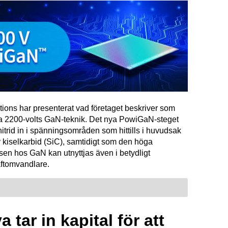
tions har presenterat vad företaget beskriver som
ta 2200-volts GaN-teknik. Det nya PowiGaN-steget
mnitrid in i spänningsområden som hittills i huvudsak
 kiselkarbid (SiC), samtidigt som den höga
sen hos GaN kan utnyttjas även i betydligt
raftomvandlare.
 tar in kapital för att