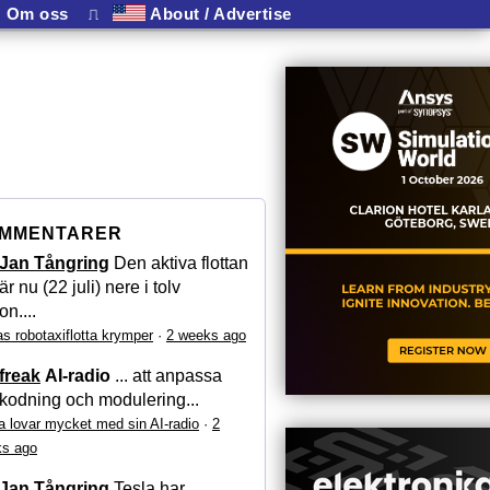
Om oss
⎍
About / Advertise
MMENTARER
Jan Tångring
Den aktiva flottan
är nu (22 juli) nere i tolv
on....
as robotaxiflotta krymper
·
2 weeks ago
freak
AI-radio
... att anpassa
kodning och modulering...
a lovar mycket med sin AI-radio
·
2
s ago
Jan Tångring
Tesla har