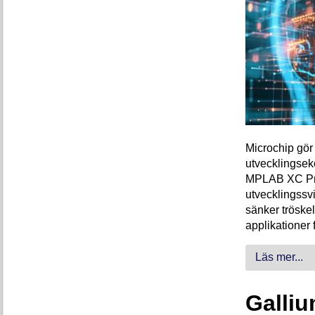
Microchip gör 
utvecklingsek
MPLAB XC Pro-
utvecklingssvi
sänker tröskel
applikationer 
Läs mer...
Galliu