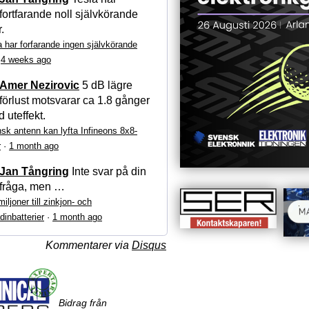
fortfarande noll självkörande
r.
a har forfarande ingen självkörande
·
4 weeks ago
Amer Nezirovic
5 dB lägre
förlust motsvarar ca 1.8 gånger
 uteffekt.
sk antenn kan lyfta Infineons 8x8-
r
·
1 month ago
Jan Tångring
Inte svar på din
fråga, men …
iljoner till zinkjon- och
dinbatterier
·
1 month ago
Kommentarer via
Disqus
Bidrag från