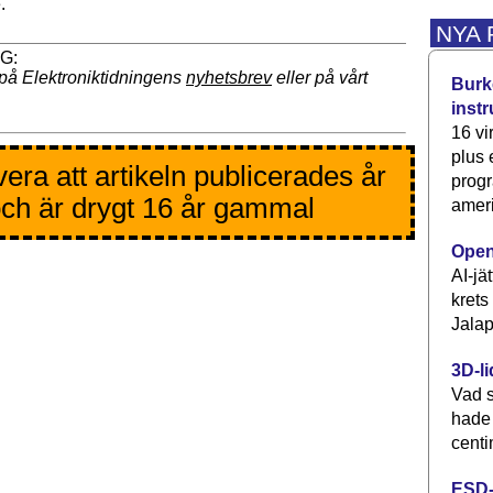
.
NYA
på Elektroniktidningens
nyhetsbrev
eller på vårt
Burke
inst
16 vi
plus
era att artikeln publicerades år
progr
ch är drygt 16 år gammal
ameri
Open
AI-jä
krets
Jalap
3D-li
Vad s
hade
centi
ESD-