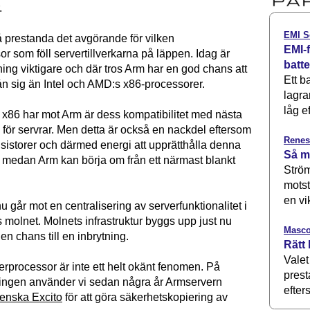
.
EMI S
å prestanda det avgörande för vilken
EMI-f
r som föll servertillverkarna på läppen. Idag är
batt
ing viktigare och där tros Arm har en god chans att
Ett b
rån sig än Intel och AMD:s x86-processorer.
lagra
låg ef
x86 har mot Arm är dess kompatibilitet med nästa
 för servrar. Men detta är också en nackdel eftersom
Renes
nsistorer och därmed energi att upprätthålla denna
Så m
t, medan Arm kan börja om från ett närmast blankt
Ström
motst
en vi
u går mot en centralisering av serverfunktionalitet i
 molnet. Molnets infrastruktur byggs upp just nu
Masco
 en chans till en inbrytning.
Rätt 
Valet
rprocessor är inte ett helt okänt fenomen. På
prest
ningen använder vi sedan några år Armservern
efters
enska Excito
för att göra säkerhetskopiering av