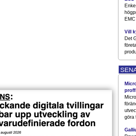
Enkel
högpr
EMC P
Vill 
Det G
föret
produ
SEN
Micr
proff
Micro
förän
utve
göra 
Galli