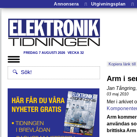
Annonsera
⎍
Utgivningsplan
⎍
FREDAG 7 AUGUSTI 2026
VECKA 32
Kopiera länk till
Arm i se
Jan Tångring
,
03 maj 2010
Komponente
Arm kommer a
användas som
brittiska Arm