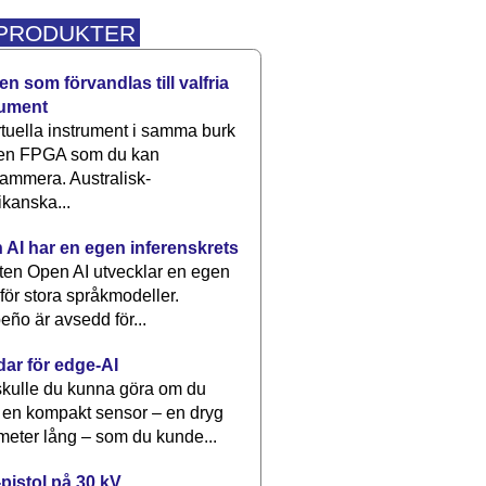
 PRODUKTER
n som förvandlas till valfria
rument
rtuella instrument i samma burk
 en FPGA som du kan
ammera. Australisk-
kanska...
 AI har en egen inferenskrets
tten Open AI utvecklar en egen
 för stora språkmodeller.
eño är avsedd för...
dar för edge-AI
kulle du kunna göra om du
 en kompakt sensor – en dryg
meter lång – som du kunde...
pistol på 30 kV