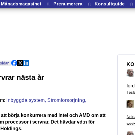
Månadsmagasinet
⎍
Prenumerera
⎍
Konsultguide
⎍
 sidan
KO
rvrar nästa år
ford
Tesl
Inbyggda system,
Stromforsorjning,
r
tt börja konkurrera med Intel och AMD om att
Noki
 processor i servrar. Det hävdar vd:n för
week
 Holdings.