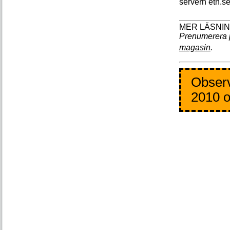
servern etn.se
Prenumerera 
magasin
.
Observ
2010 o