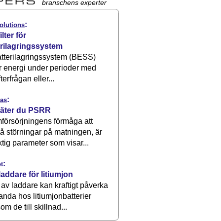
branschens experter
:
olutions
ilter för
erilagringssystem
atterilagringssystem (BESS)
r energi under perioder med
terfrågan eller...
:
as
äter du PSRR
försörjningens förmåga att
å störningar på matningen, är
ktig parameter som visar...
:
t
laddare för litiumjon
 av laddare kan kraftigt påverka
anda hos litiumjonbatterier
om de till skillnad...