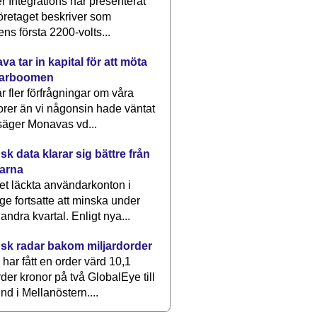
 Integrations har presenterat
öretaget beskriver som
ens första 2200-volts...
a tar in kapital för att möta
arboomen
får fler förfrågningar om våra
rer än vi någonsin hade väntat
säger Monavas vd...
k data klarar sig bättre från
arna
et läckta användarkonton i
ge fortsatte att minska under
 andra kvartal. Enligt nya...
sk radar bakom miljardorder
har fått en order värd 10,1
rder kronor på två GlobalEye till
nd i Mellanöstern....