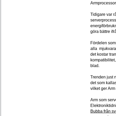
Armprocessor
Tidigare var r
serverprocesso
energiförbrukn
göra bättre if
Fördelen som 
alla mjukvara
det kostar tra
kompatibilite
blad.
Trenden just n
det som kallas
vilket ger Arm
Arm som serve
Elektroniktid
Bubba från sv