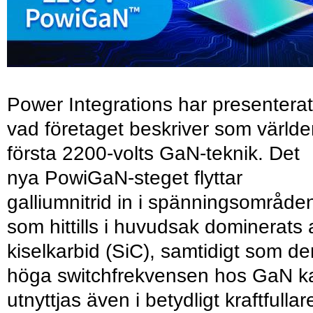
Power Integrations har presenterat
vad företaget beskriver som värld
första 2200-volts GaN-teknik. Det
nya PowiGaN-steget flyttar
galliumnitrid in i spänningsområde
som hittills i huvudsak dominerats 
kiselkarbid (SiC), samtidigt som de
höga switchfrekvensen hos GaN k
utnyttjas även i betydligt kraftfullar