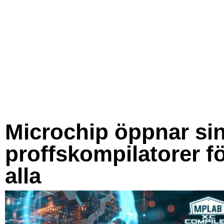
Microchip öppnar si
proffskompilatorer f
alla