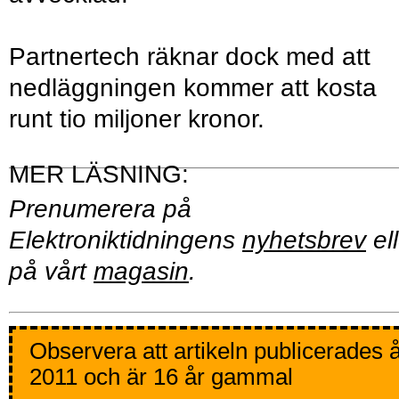
Partnertech räknar dock med att
nedläggningen kommer att kosta
runt tio miljoner kronor.
Prenumerera på
Elektroniktidningens
nyhetsbrev
ell
på vårt
magasin
.
Observera att artikeln publicerades 
2011 och är 16 år gammal