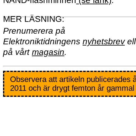
NAND-flashminnen
(se länk)
.
Prenumerera på
Elektroniktidningens
nyhetsbrev
ell
på vårt
magasin
.
Observera att artikeln publicerades 
2011 och är drygt femton år gammal