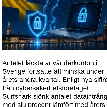
Antalet läckta användarkonton i
Sverige fortsatte att minska under
årets andra kvartal. Enligt nya siffr
från cybersäkerhetsföretaget
Surfshark sjönk antalet dataintrån
med sju procent jämfört med årets