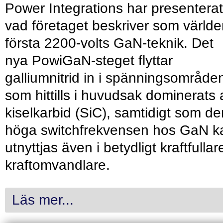
Power Integrations har presenterat
vad företaget beskriver som värld
första 2200-volts GaN-teknik. Det
nya PowiGaN-steget flyttar
galliumnitrid in i spänningsområde
som hittills i huvudsak dominerats 
kiselkarbid (SiC), samtidigt som de
höga switchfrekvensen hos GaN k
utnyttjas även i betydligt kraftfullar
kraftomvandlare.
Läs mer...