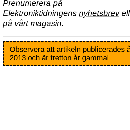
Prenumerera på
Elektroniktidningens
nyhetsbrev
ell
på vårt
magasin
.
Observera att artikeln publicerades 
2013 och är tretton år gammal