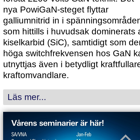
nya PowiGaN-steget flyttar
galliumnitrid in i spänningsområde
som hittills i huvudsak dominerats 
kiselkarbid (SiC), samtidigt som de
höga switchfrekvensen hos GaN k
utnyttjas även i betydligt kraftfullar
kraftomvandlare.
Läs mer...