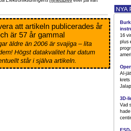
på Elektroniktidningens
nyhetsbrev
eller på vårt
NYA
Burke
era att artikeln publicerades år
inst
ch är 57 år gammal
16 vi
plus
ar äldre än 2006 är svajiga – lita
progr
 dem! Högst datakvalitet har datum
ameri
tuellt står i själva artikeln.
Open
AI-jä
krets
Jalap
3D-li
Vad s
hade
centi
ESD-