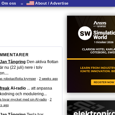
Om oss
⏛
About / Advertise
MMENTARER
Jan Tångring
Den aktiva flottan
är nu (22 juli) nere i tolv
on....
as robotaxiflotta krymper
·
2 weeks ago
freak
AI-radio
... att anpassa
kodning och modulering...
a lovar mycket med sin AI-radio
·
2
s ago
Jan Tångring
Tesla har