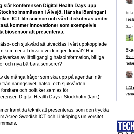
 slår konferensen Digital Health Days upp
Stockholmsmässan i Älvsjö. Här ska lösningar i
bila
llan ICT, life science och vård diskuteras under
Tesl
ikaså kommer innovationer som exempelvis
bil
ta biosensor att presenteras.
lso- och sjukvård att utvecklas i vårt uppkopplade
ökad
 kommer att driva utvecklingen framåt? Hur
Sven
påverkas av lättillgänglig hälsoinformation, billiga
rada
ter och nya bärbara sensorer?
av de många frågor som ska upp på agendan när
 från näringslivet, hälso- och sjukvården,
120 m
 forskare och politiker samlas för
vana
ferensen
Digital Health Days i Stockholm (länk).
mer framtida teknik att presenteras, som den tryckta
m Acreo Swedish ICT och Linköpings universitet
lsammans.