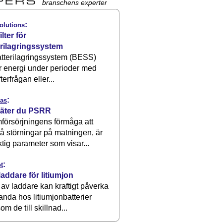
branschens experter
:
olutions
ilter för
erilagringssystem
atterilagringssystem (BESS)
r energi under perioder med
terfrågan eller...
:
as
äter du PSRR
försörjningens förmåga att
å störningar på matningen, är
ktig parameter som visar...
:
t
laddare för litiumjon
 av laddare kan kraftigt påverka
anda hos litiumjonbatterier
om de till skillnad...