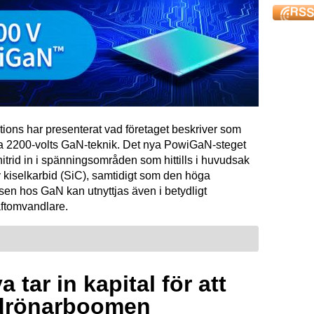
tions har presenterat vad företaget beskriver som
ta 2200-volts GaN-teknik. Det nya PowiGaN-steget
mnitrid in i spänningsområden som hittills i huvudsak
 kiselkarbid (SiC), samtidigt som den höga
sen hos GaN kan utnyttjas även i betydligt
raftomvandlare.
 tar in kapital för att
drönarboomen