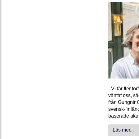
- Vi får fler 
väntat oss, s
från Gungnir 
svensk-finlän
baserade akus
Läs mer...