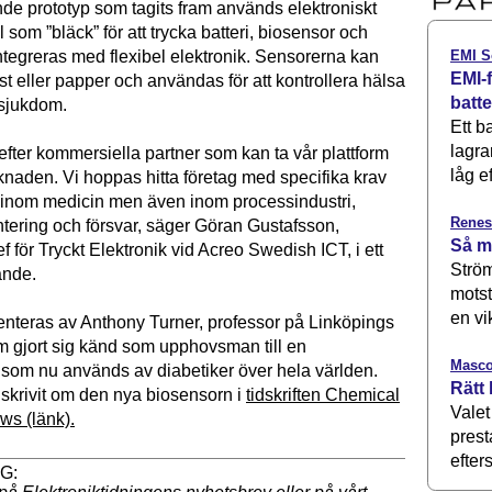
nde prototyp som tagits fram används elektroniskt
l som ”bläck” för att trycka batteri, biosensor och
EMI S
ntegreras med flexibel elektronik. Sensorerna kan
EMI-f
st eller papper och användas för att kontrollera hälsa
batt
 sjukdom.
Ett b
lagra
efter kommersiella partner som kan ta vår plattform
låg ef
rknaden. Vi hoppas hitta företag med specifika krav
k inom medicin men även inom processindustri,
Renes
tering och försvar, säger Göran Gustafsson,
Så m
 för Tryckt Elektronik vid Acreo Swedish ICT, i ett
Ström
nde.
motst
en vi
nteras av Anthony Turner, professor på Linköpings
om gjort sig känd som upphovsman till en
Masco
som nu används av diabetiker över hela världen.
Rätt 
skrivit om den nya biosensorn i
tidskriften Chemical
Valet
ws (länk).
prest
efters