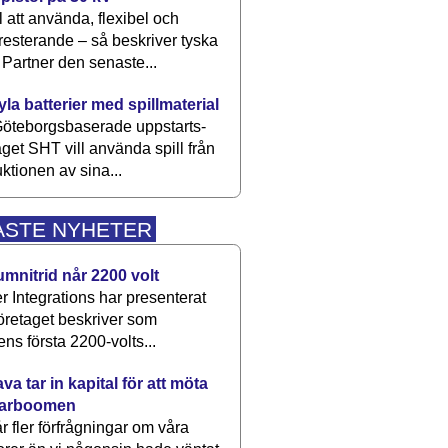
 att använda, flexibel och
esterande – så beskriver tyska
artner den senaste...
kyla batterier med spillmaterial
öteborgsbaserade upp­starts­
aget SHT vill använda spill från
ktionen av sina...
ASTE NYHETER
umnitrid når 2200 volt
 Integrations har presenterat
öretaget beskriver som
ens första 2200-volts...
a tar in kapital för att möta
arboomen
får fler förfrågningar om våra