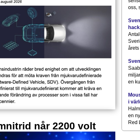
senso
oss, 
Svens
hack
Antal
Sveri
årets
Sven
Saab 
milja
en ku
Mous
i vär
Halm
en ny
Red L
mnitrid når 2200 volt