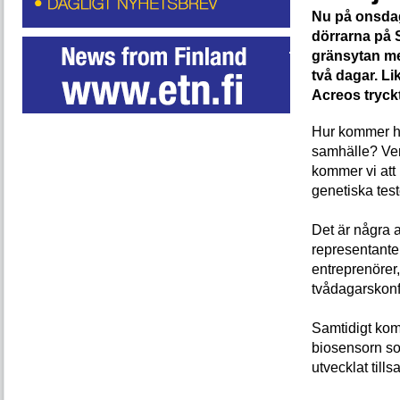
Nu på onsdag
dörrarna på 
gränsytan me
två dagar. L
Acreos tryck
Hur kommer hä
samhälle? Vem
kommer vi att 
genetiska tes
Det är några 
representanter
entreprenörer,
tvådagarskon
Samtidigt kom
biosensorn so
utvecklat til