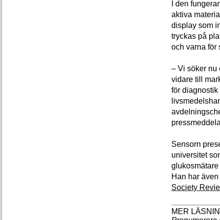
I den fungera
aktiva materia
display som i
tryckas på pla
och varna för
– Vi söker nu 
vidare till ma
för diagnosti
livsmedelshan
avdelningschef
pressmeddela
Sensorn prese
universitet s
glukosmätare 
Han har även 
Society Revie