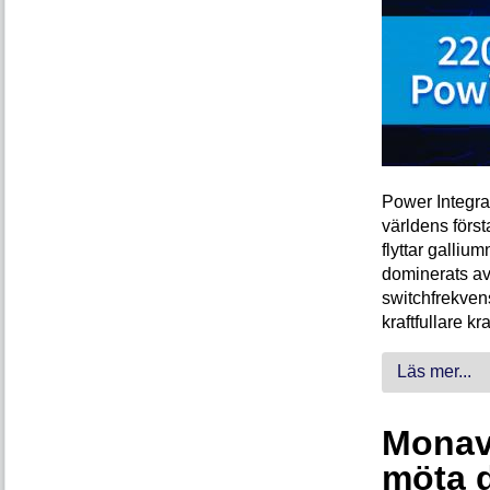
Power Integra
världens förs
flyttar galliu
dominerats av
switchfrekven
kraftfullare k
Läs mer...
Monava
möta 