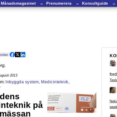
Månadsmagasinet
⏛
Prenumerera
⏛
Konsultguide
⏛
 sidan
KO
rg
,
ford
ugusti 2013
Tesl
Inbyggda system,
Medicinteknik,
r
idens
Noki
nteknik på
week
ömässan