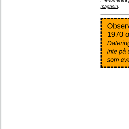
Prenumerera 
magasin
.
Observ
1970 o
Datering
inte på
som even