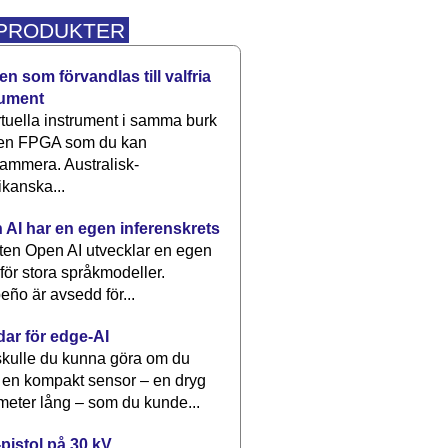
 PRODUKTER
n som förvandlas till valfria
rument
rtuella instrument i samma burk
 en FPGA som du kan
ammera. Australisk-
kanska...
 AI har en egen inferenskrets
tten Open AI utvecklar en egen
 för stora språkmodeller.
eño är avsedd för...
dar för edge-AI
kulle du kunna göra om du
 en kompakt sensor – en dryg
meter lång – som du kunde...
pistol på 30 kV