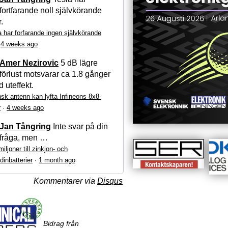
fortfarande noll självkörande
r.
a har forfarande ingen självkörande
·
4 weeks ago
Amer Nezirovic
5 dB lägre
förlust motsvarar ca 1.8 gånger
 uteffekt.
sk antenn kan lyfta Infineons 8x8-
r
·
4 weeks ago
Jan Tångring
Inte svar på din
fråga, men …
iljoner till zinkjon- och
dinbatterier
·
1 month ago
Kommentarer via
Disqus
Bidrag från