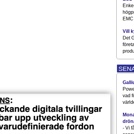
Enkel
högpr
EMC P
Vill 
Det G
föret
produ
SEN
Galli
Power
vad f
värld
Monav
drön
- Vi 