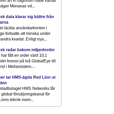
rer än vi någonsin hade väntat
säger Monavas vd...
k data klarar sig bättre från
arna
et läckta användarkonton i
ge fortsatte att minska under
 andra kvartal. Enligt nya...
sk radar bakom miljardorder
har fått en order värd 10,1
rder kronor på två GlobalEye till
nd i Mellanöstern....
er tar HMS-ägda Red Lion ut
lden
stadbolaget HMS Networks får
 global försäljningskanal för
ions teknik inom...