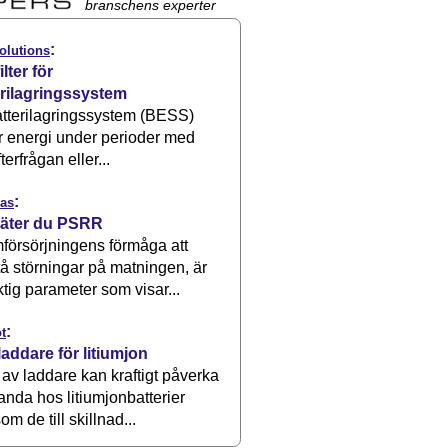
branschens experter
:
olutions
ilter för
erilagringssystem
atterilagringssystem (BESS)
r energi under perioder med
terfrågan eller...
:
as
äter du PSRR
försörjningens förmåga att
å störningar på matningen, är
ktig parameter som visar...
:
t
laddare för litiumjon
 av laddare kan kraftigt påverka
anda hos litiumjonbatterier
om de till skillnad...