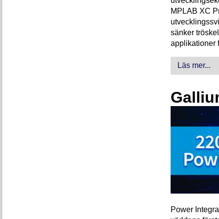
utvecklingsek
MPLAB XC Pro-
utvecklingssvi
sänker tröskel
applikationer 
Läs mer...
Galliu
Power Integra