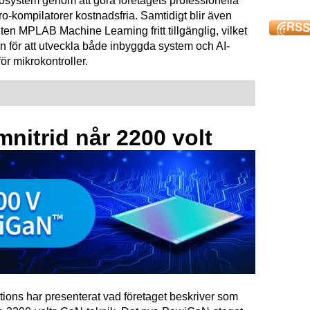
osystem genom att göra företagets professionella
kompilatorer kostnadsfria. Samtidigt blir även
ten MPLAB Machine Learning fritt tillgänglig, vilket
n för att utveckla både inbyggda system och AI-
för mikrokontroller.
mnitrid når 2200 volt
tions har presenterat vad företaget beskriver som