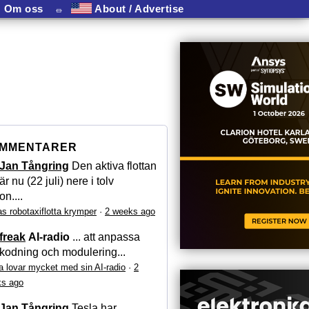
Om oss
⏛
About / Advertise
MMENTARER
Jan Tångring
Den aktiva flottan
är nu (22 juli) nere i tolv
on....
as robotaxiflotta krymper
·
2 weeks ago
freak
AI-radio
... att anpassa
kodning och modulering...
a lovar mycket med sin AI-radio
·
2
s ago
Jan Tångring
Tesla har