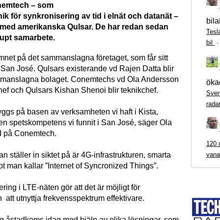
nemtech – som
nik för synkronisering av tid i elnät och datanät –
bila
med amerikanska Qulsar. De har redan sedan
Tesl
djupt samarbete.
bil
amnet på det sammanslagna företaget, som får sitt
 San José. Qulsars existerande vd Rajen Datta blir
ammanslagna bolaget. Conemtechs vd Ola Andersson
ökad
chef och Qulsars Kishan Shenoi blir teknikchef.
Sven
rada
yggs på basen av verksamheten vi haft i Kista,
n spetskompetens vi funnit i San José, säger Ola
d på Conemtech.
120 m
vana
ställer in siktet på är 4G-infrastrukturen, smarta
t man kallar ”Internet of Syncronized Things”.
ring i LTE-näten gör att det är möjligt för
 att utnyttja frekvensspektrum effektivare.
g åstadkoms idag med hjälp av olika lösningar, som