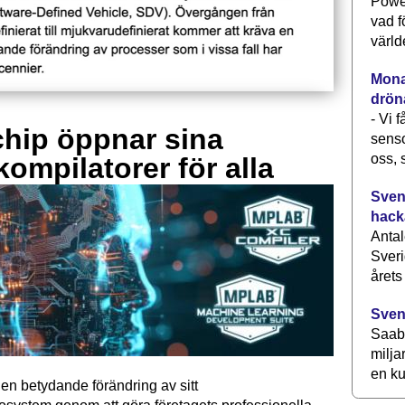
Power
vad f
värld
Monav
drön
- Vi 
hip öppnar sina
senso
oss, 
kompilatorer för alla
Svens
hack
Antal
Sveri
årets
Sven
Saab 
milja
en ku
en betydande förändring av sitt