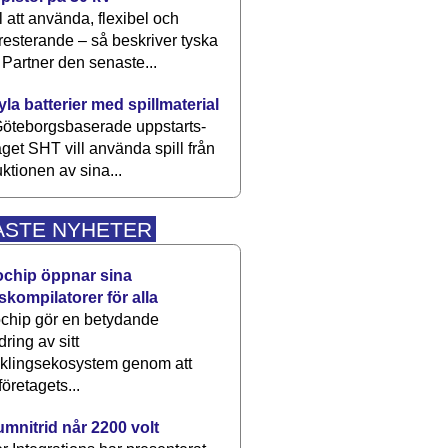
 att använda, flexibel och
esterande – så beskriver tyska
artner den senaste...
kyla batterier med spillmaterial
öteborgsbaserade upp­starts­
aget SHT vill använda spill från
ktionen av sina...
ASTE NYHETER
ochip öppnar sina
skompilatorer för alla
chip gör en betydande
dring av sitt
cklingsekosystem genom att
företagets...
umnitrid når 2200 volt