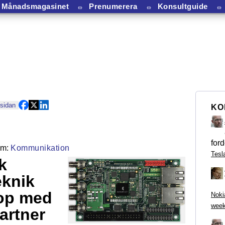
Månadsmagasinet
⏛
Prenumerera
⏛
Konsultguide
⏛
 sidan
KO
ford
Kommunikation
Tesl
k
eknik
hop med
Noki
week
artner