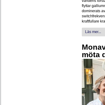
världens förs
flyttar galliu
dominerats av
switchfrekven
kraftfullare k
Läs mer...
Monava
möta 