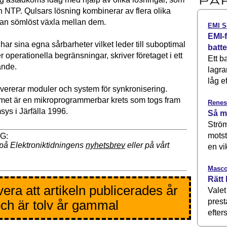
NTP. Qulsars lösning kombinerar av flera olika
kan sömlöst växla mellan dem.
EMI S
EMI-f
 har sina egna sårbarheter vilket leder till suboptimal
batt
r operationella begränsningar, skriver företaget i ett
Ett b
nde.
lagra
låg ef
ererar moduler och system för synkronisering.
temet är en mikroprogrammerbar krets som togs fram
Renes
ys i Järfälla 1996.
Så m
Ström
motst
på Elektroniktidningens
nyhetsbrev
eller på vårt
en vi
Masco
Rätt 
era att artikeln publicerades år
Valet
prest
ch är tolv år gammal
efters