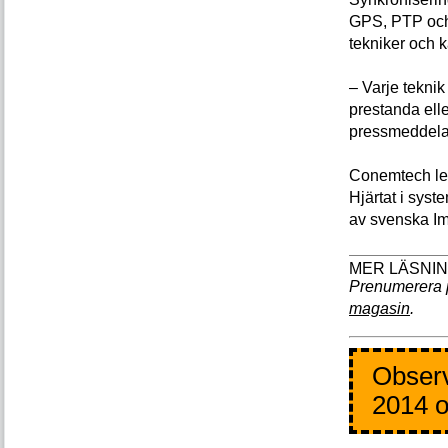
GPS, PTP och 
tekniker och 
– Varje teknik
prestanda elle
pressmeddela
Conemtech lev
Hjärtat i sys
av svenska Ims
Prenumerera 
magasin
.
Observ
2014 o