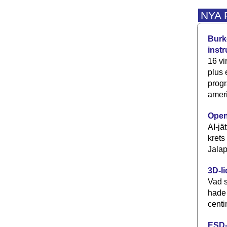
NYA
Burke
inst
16 vi
plus
progr
ameri
Open
AI-jä
krets
Jalap
3D-li
Vad s
hade
centi
ESD-