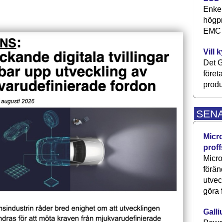
Enkel
högpr
EMC P
Vill 
Det G
föret
produ
SEN
Micr
proff
Micro
förän
utve
göra 
Galli