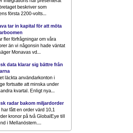
 Integrations har presenterat
öretaget beskriver som
ens första 2200-volts...
a tar in kapital för att möta
arboomen
får fler förfrågningar om våra
rer än vi någonsin hade väntat
säger Monavas vd...
k data klarar sig bättre från
arna
et läckta användarkonton i
ge fortsatte att minska under
 andra kvartal. Enligt nya...
sk radar bakom miljardorder
har fått en order värd 10,1
rder kronor på två GlobalEye till
nd i Mellanöstern....