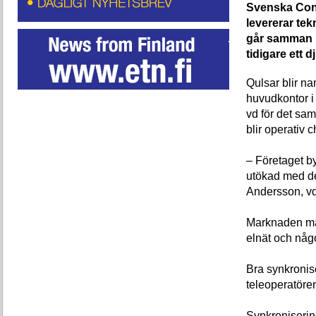
Svenska Co
levererar tek
går samman 
tidigare ett 
Qulsar blir n
huvudkontor i
vd för det s
blir operativ 
– Företaget b
utökad med de
Andersson, v
Marknaden man 
elnät och någo
Bra synkronise
teleoperatören
Synkroniserin