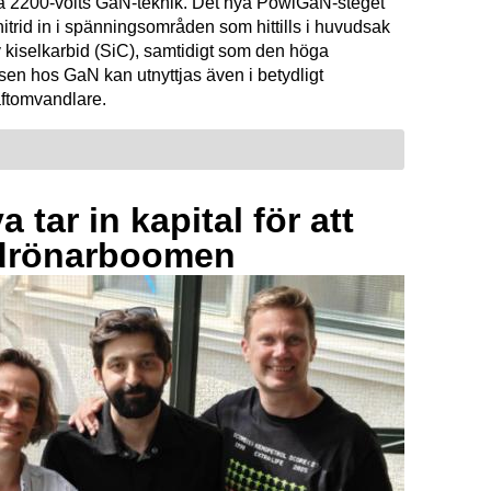
ta 2200-volts GaN-teknik. Det nya PowiGaN-steget
mnitrid in i spänningsområden som hittills i huvudsak
 kiselkarbid (SiC), samtidigt som den höga
sen hos GaN kan utnyttjas även i betydligt
raftomvandlare.
 tar in kapital för att
drönarboomen