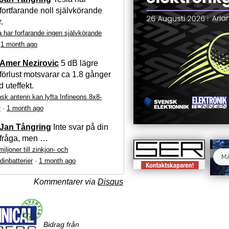
fortfarande noll självkörande
r.
a har forfarande ingen självkörande
·
1 month ago
Amer Nezirovic
5 dB lägre
förlust motsvarar ca 1.8 gånger
 uteffekt.
sk antenn kan lyfta Infineons 8x8-
r
·
1 month ago
Jan Tångring
Inte svar på din
fråga, men …
iljoner till zinkjon- och
dinbatterier
·
1 month ago
Kommentarer via
Disqus
Bidrag från