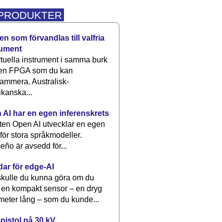
 PRODUKTER
n som förvandlas till valfria
rument
rtuella instrument i samma burk
 en FPGA som du kan
ammera. Australisk-
kanska...
 AI har en egen inferenskrets
tten Open AI utvecklar en egen
 för stora språkmodeller.
eño är avsedd för...
dar för edge-AI
kulle du kunna göra om du
 en kompakt sensor – en dryg
meter lång – som du kunde...
pistol på 30 kV