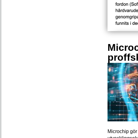
Microc
proffs
Microchip gör 