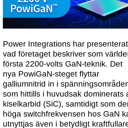
Power Integrations har presenterat
vad företaget beskriver som värld
första 2200-volts GaN-teknik. Det
nya PowiGaN-steget flyttar
galliumnitrid in i spänningsområde
som hittills i huvudsak dominerats 
kiselkarbid (SiC), samtidigt som de
höga switchfrekvensen hos GaN k
utnyttjas även i betydligt kraftfullar