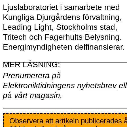
Ljuslaboratoriet i samarbete med
Kungliga Djurgårdens förvaltning,
Leading Light, Stockholms stad,
Tritech och Fagerhults Belysning.
Energimyndigheten delfinansierar.
Prenumerera på
Elektroniktidningens
nyhetsbrev
ell
på vårt
magasin
.
Observera att artikeln publicerades 