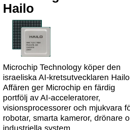
Hailo
Microchip Technology köper den
israeliska AI-kretsutvecklaren Hailo
Affären ger Microchip en färdig
portfölj av AI-acceleratorer,
visionsprocessorer och mjukvara f
robotar, smarta kameror, drönare 
industriella system.