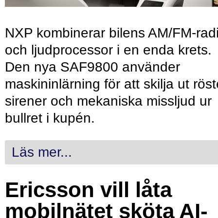
NXP kombinerar bilens AM/FM-rad
och ljudprocessor i en enda krets.
Den nya SAF9800 använder
maskininlärning för att skilja ut röst
sirener och mekaniska missljud ur
bullret i kupén.
Läs mer...
Ericsson vill låta
mobilnätet sköta AI-