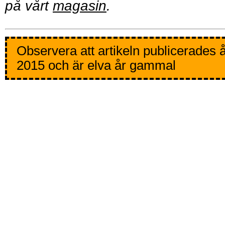
på vårt
magasin
.
Observera att artikeln publicerades 
2015 och är elva år gammal