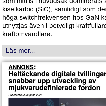
som hittills i huvudsak dominerats 
kiselkarbid (SiC), samtidigt som de
höga switchfrekvensen hos GaN k
utnyttjas även i betydligt kraftfullar
kraftomvandlare.
Läs mer...