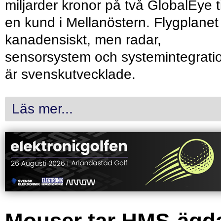
miljarder kronor på två GlobalEye ti
en kund i Mellanöstern. Flygplanet
kanadensiskt, men radar,
sensorsystem och systemintegrati
är svenskutvecklade.
Läs mer...
Mouser tar HMS-ägd