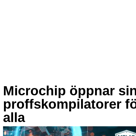
Microchip öppnar si
proffskompilatorer f
alla