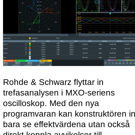
Rohde & Schwarz flyttar in
trefasanalysen i MXO-seriens
oscilloskop. Med den nya
programvaran kan konstruktören in
bara se effektvärdena utan också
direkt koppla avvikelser till