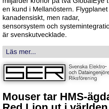
miljarder kronor på två GlobalEye ti
en kund i Mellanöstern. Flygplanet
kanadensiskt, men radar,
sensorsystem och systemintegrati
är svenskutvecklade.
Läs mer...
Mouser tar HMS-ägd
Red Lion ut i världen