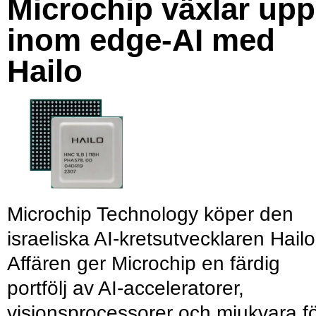
Microchip växlar upp
inom edge-AI med
Hailo
Microchip Technology köper den
israeliska AI-kretsutvecklaren Hailo
Affären ger Microchip en färdig
portfölj av AI-acceleratorer,
visionsprocessorer och mjukvara f