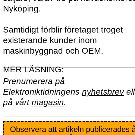
Nyköping.
Samtidigt förblir företaget troget
existerande kunder inom
maskinbyggnad och OEM.
Prenumerera på
Elektroniktidningens
nyhetsbrev
ell
på vårt
magasin
.
Observera att artikeln publicerades 