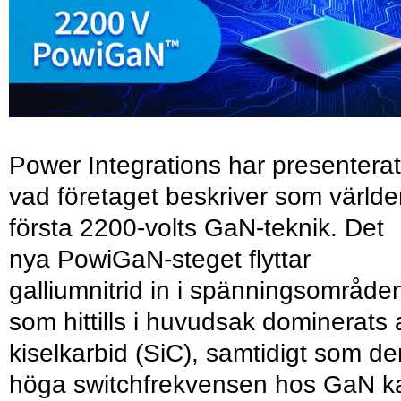
Power Integrations har presenterat
vad företaget beskriver som värld
första 2200-volts GaN-teknik. Det
nya PowiGaN-steget flyttar
galliumnitrid in i spänningsområde
som hittills i huvudsak dominerats 
kiselkarbid (SiC), samtidigt som de
höga switchfrekvensen hos GaN k