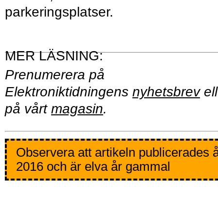
parkeringsplatser.
Prenumerera på
Elektroniktidningens
nyhetsbrev
ell
på vårt
magasin
.
Observera att artikeln publicerades 
2016 och är elva år gammal