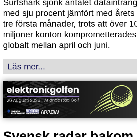
Surfshark sjönk antalet dataintrån
med sju procent jämfört med årets
tre första månader, trots att över 1
miljoner konton komprometterades
globalt mellan april och juni.
Läs mer...
Svensk radar bakom