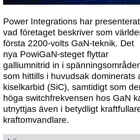
Power Integrations har presenterat
vad företaget beskriver som värld
första 2200-volts GaN-teknik. Det
nya PowiGaN-steget flyttar
galliumnitrid in i spänningsområde
som hittills i huvudsak dominerats 
kiselkarbid (SiC), samtidigt som de
höga switchfrekvensen hos GaN k
utnyttjas även i betydligt kraftfullar
kraftomvandlare.