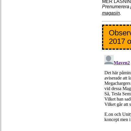
Prenumerera 
magasin
.
Observ
2017 o