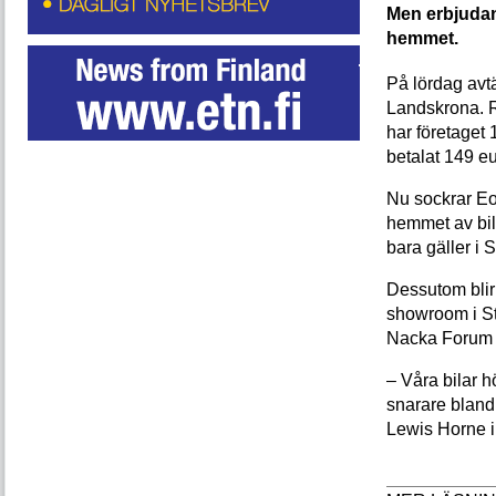
Men erbjudand
hemmet.
På lördag avtä
Landskrona. R
har företaget
betalat 149 e
Nu sockrar Eo
hemmet av bil
bara gäller i 
Dessutom blir
showroom i St
Nacka Forum 
– Våra bilar h
snarare bland
Lewis Horne i