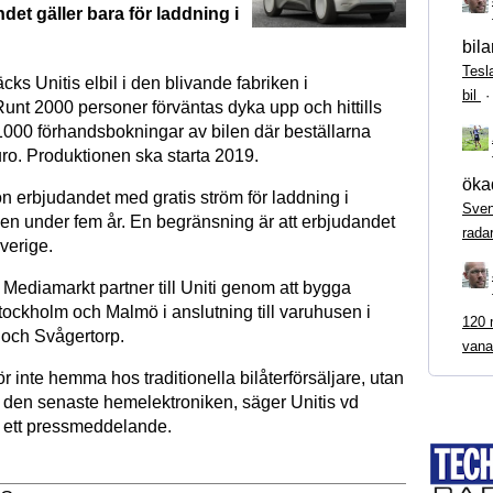
et gäller bara för laddning i
bila
Tesl
cks Unitis elbil i den blivande fabriken i
bil
unt 2000 personer förväntas dyka upp och hittills
 1000 förhandsbokningar av bilen där beställarna
uro. Produktionen ska starta 2019.
ökad
n erbjudandet med gratis ström för laddning i
Sven
en under fem år. En begränsning är att erbjudandet
rada
Sverige.
 Mediamarkt partner till Uniti genom att bygga
ockholm och Malmö i anslutning till varuhusen i
120 m
och Svågertorp.
vana
ör inte hemma hos traditionella bilåterförsäljare, utan
 den senaste hemelektroniken, säger Unitis vd
 ett pressmeddelande.