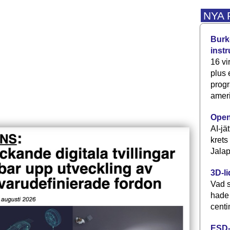
NYA
Burke
inst
16 vi
plus
progr
ameri
Open
AI-jä
krets
Jalap
3D-li
Vad s
hade
centi
ESD-