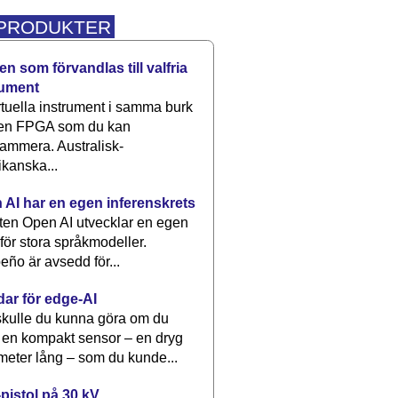
 PRODUKTER
n som förvandlas till valfria
rument
rtuella instrument i samma burk
 en FPGA som du kan
ammera. Australisk-
kanska...
 AI har en egen inferenskrets
tten Open AI utvecklar en egen
 för stora språkmodeller.
eño är avsedd för...
dar för edge-AI
kulle du kunna göra om du
 en kompakt sensor – en dryg
meter lång – som du kunde...
pistol på 30 kV