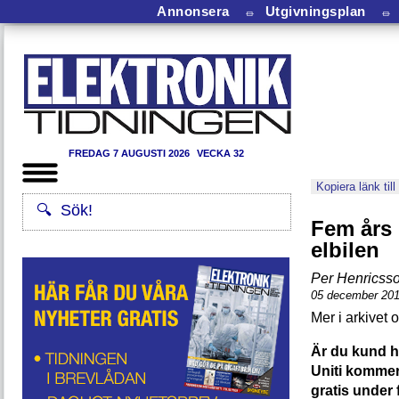
Annonsera
⏛
Utgivningsplan
⏛
FREDAG 7 AUGUSTI 2026
VECKA 32
Kopiera länk till
Fem års 
elbilen
Per Henricss
05 december 20
Är du kund h
Uniti kommer
gratis under