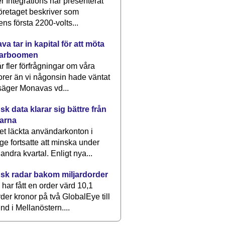
 Integrations har presenterat
öretaget beskriver som
ens första 2200-volts...
a tar in kapital för att möta
arboomen
får fler förfrågningar om våra
rer än vi någonsin hade väntat
säger Monavas vd...
k data klarar sig bättre från
arna
et läckta användarkonton i
ge fortsatte att minska under
 andra kvartal. Enligt nya...
sk radar bakom miljardorder
har fått en order värd 10,1
rder kronor på två GlobalEye till
nd i Mellanöstern....