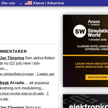
Om oss
⏛
About / Advertise
MMENTARER
Jan Tångring
Den aktiva flottan
är nu (22 juli) nere i tolv
on....
as robotaxiflotta krymper
·
2 weeks ago
freak
AI-radio
... att anpassa
kodning och modulering...
a lovar mycket med sin AI-radio
·
2
s ago
Jan Tångring
Tesla har