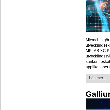
Microchip gör 
utvecklingsek
MPLAB XC Pro-
utvecklingssvi
sänker tröskel
applikationer 
Läs mer...
Galliu