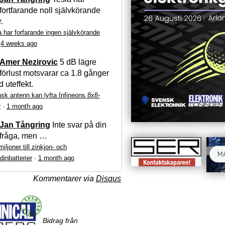
fortfarande noll självkörande
r.
a har forfarande ingen självkörande
·
4 weeks ago
Amer Nezirovic
5 dB lägre
förlust motsvarar ca 1.8 gånger
 uteffekt.
sk antenn kan lyfta Infineons 8x8-
r
·
1 month ago
Jan Tångring
Inte svar på din
fråga, men …
iljoner till zinkjon- och
dinbatterier
·
1 month ago
Kommentarer via
Disqus
Bidrag från