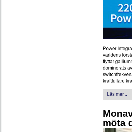
Power Integra
världens förs
flyttar galliu
dominerats av
switchfrekven
kraftfullare k
Läs mer...
Monava
möta 