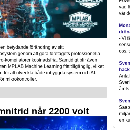
Power
vad f
värld
Monav
drön
- Vi 
senso
en betydande förändring av sitt
oss, 
osystem genom att göra företagets professionella
kompilatorer kostnadsfria. Samtidigt blir även
Svens
ten MPLAB Machine Learning fritt tillgänglig, vilket
hack
n för att utveckla både inbyggda system och AI-
Antal
för mikrokontroller.
Sveri
årets
Sven
Saab 
mnitrid når 2200 volt
milja
en ku