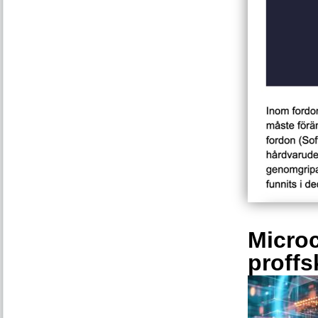
Microc
proffs