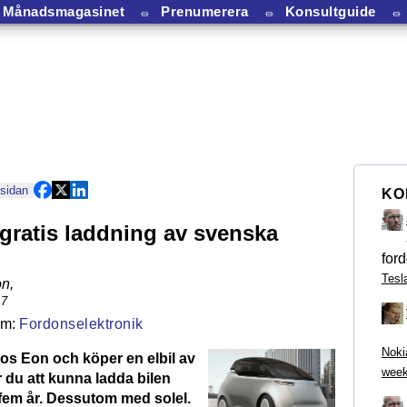
Månadsmagasinet
⏛
Prenumerera
⏛
Konsultguide
⏛
 sidan
KO
gratis laddning av svenska
ford
Tesl
on
,
17
Fordonselektronik
Noki
os Eon och köper en elbil av
week
 du att kunna ladda bilen
 fem år. Dessutom med solel.