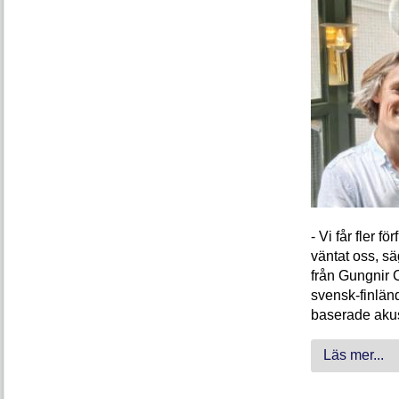
- Vi får fler 
väntat oss, s
från Gungnir 
svensk-finlän
baserade akus
Läs mer...