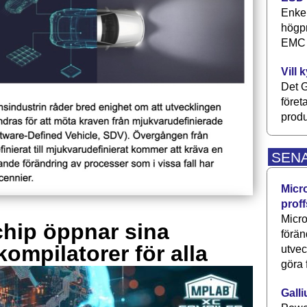
Enkel
högpr
EMC P
Vill 
Det G
föret
produ
SEN
Micr
proff
Micro
hip öppnar sina
förän
kompilatorer för alla
utve
göra 
Galli