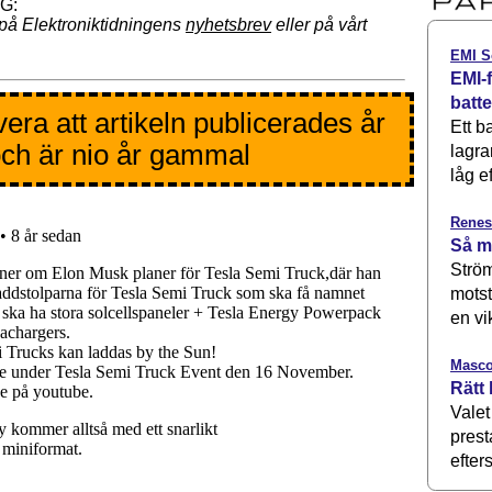
på Elektroniktidningens
nyhetsbrev
eller på vårt
EMI S
EMI-f
batt
era att artikeln publicerades år
Ett b
ch är nio år gammal
lagra
låg ef
Renes
Så m
Ström
motst
en vi
Masco
Rätt 
Valet
prest
efters