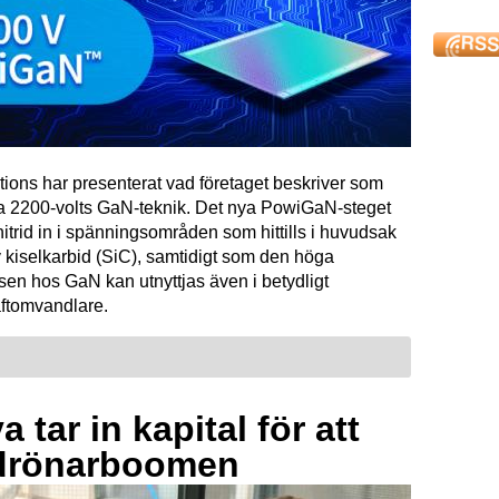
tions har presenterat vad företaget beskriver som
ta 2200-volts GaN-teknik. Det nya PowiGaN-steget
mnitrid in i spänningsområden som hittills i huvudsak
 kiselkarbid (SiC), samtidigt som den höga
sen hos GaN kan utnyttjas även i betydligt
raftomvandlare.
 tar in kapital för att
drönarboomen