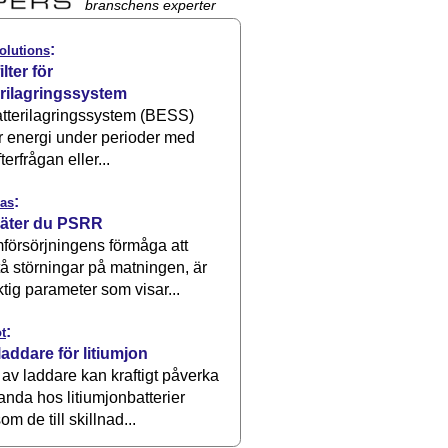
branschens experter
:
olutions
ilter för
erilagringssystem
atterilagringssystem (BESS)
r energi under perioder med
terfrågan eller...
:
as
äter du PSRR
försörjningens förmåga att
å störningar på matningen, är
ktig parameter som visar...
:
t
laddare för litiumjon
 av laddare kan kraftigt påverka
anda hos litiumjonbatterier
om de till skillnad...