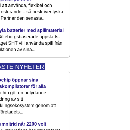
 att använda, flexibel och
esterande – så beskriver tyska
artner den senaste...
kyla batterier med spillmaterial
öteborgsbaserade upp­starts­
aget SHT vill använda spill från
ktionen av sina...
ASTE NYHETER
ochip öppnar sina
skompilatorer för alla
chip gör en betydande
dring av sitt
cklingsekosystem genom att
företagets...
umnitrid når 2200 volt