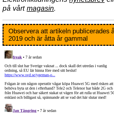
på vårt
magasin
.
Observera att artikeln publicerades 
2019 och är åtta år gammal