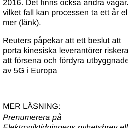
2016. Det finns också andra vägar.
vilket fall kan processen ta ett år el
mer
(länk)
.
Reuters påpekar att ett beslut att
porta kinesiska leverantörer riskera
att försena och fördyra utbyggnad
av 5G i Europa
Prenumerera på
Elektroniktidningens
nyhetsbrev
ell