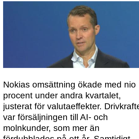
Nokias omsättning ökade med nio
procent under andra kvartalet,
justerat för valutaeffekter. Drivkraf
var försäljningen till AI- och
molnkunder, som mer än
fördubblades på ett år. Samtidigt