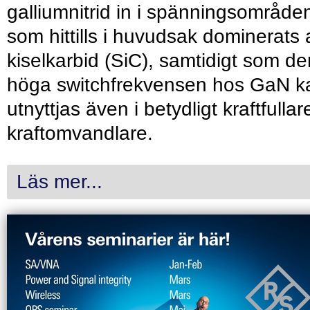
galliumnitrid in i spänningsområde
som hittills i huvudsak dominerats 
kiselkarbid (SiC), samtidigt som de
höga switchfrekvensen hos GaN k
utnyttjas även i betydligt kraftfullar
kraftomvandlare.
Läs mer...