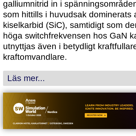
galliumnitrid in i spänningsområde
som hittills i huvudsak dominerats 
kiselkarbid (SiC), samtidigt som de
höga switchfrekvensen hos GaN k
utnyttjas även i betydligt kraftfullar
kraftomvandlare.
Läs mer...