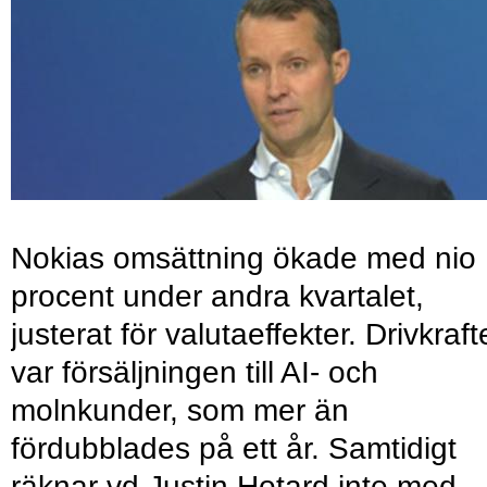
Nokias omsättning ökade med nio
procent under andra kvartalet,
justerat för valutaeffekter. Drivkraf
var försäljningen till AI- och
molnkunder, som mer än
fördubblades på ett år. Samtidigt
räknar vd Justin Hotard inte med