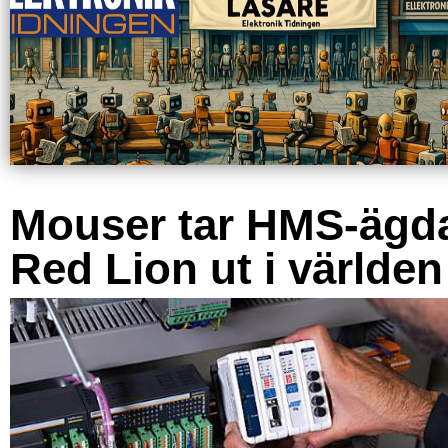
Mouser tar HMS-ägd
Red Lion ut i världen