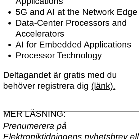
Applications
5G and AI at the Network Edge
Data-Center Processors and
Accelerators
AI for Embedded Applications
Processor Technology
Deltagandet är gratis med du
behöver registrera dig
(länk).
Prenumerera på
Elektroniktidningens
nyhetsbrev
ell