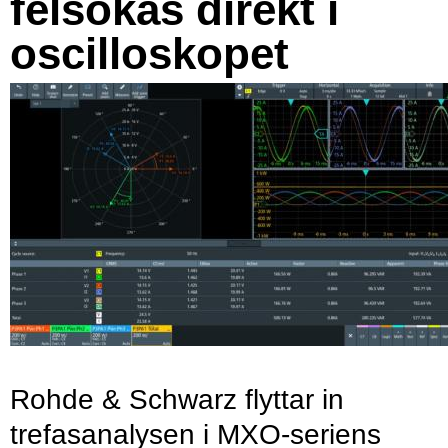
felsökas direkt i
oscilloskopet
Rohde & Schwarz flyttar in
trefasanalysen i MXO-seriens