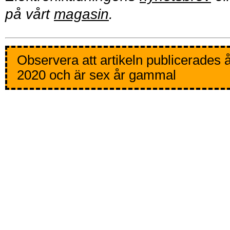
på vårt
magasin
.
Observera att artikeln publicerades 
2020 och är sex år gammal