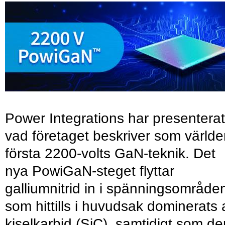
Power Integrations har presenterat
vad företaget beskriver som värld
första 2200-volts GaN-teknik. Det
nya PowiGaN-steget flyttar
galliumnitrid in i spänningsområde
som hittills i huvudsak dominerats 
kiselkarbid (SiC), samtidigt som de