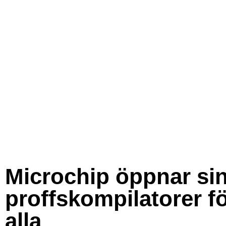
Microchip öppnar si
proffskompilatorer f
alla