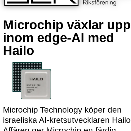
Microchip växlar upp
inom edge-AI med
Hailo
Microchip Technology köper den
israeliska AI-kretsutvecklaren Hailo
Affären ger Microchip en färdig