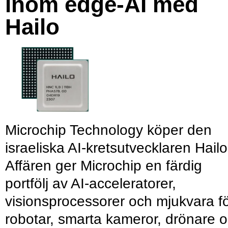
inom edge-AI med
Hailo
Microchip Technology köper den
israeliska AI-kretsutvecklaren Hailo
Affären ger Microchip en färdig
portfölj av AI-acceleratorer,
visionsprocessorer och mjukvara f
robotar, smarta kameror, drönare 