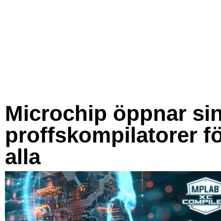
Microchip öppnar si
proffskompilatorer f
alla