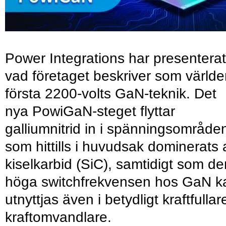
Power Integrations har presenterat
vad företaget beskriver som värld
första 2200-volts GaN-teknik. Det
nya PowiGaN-steget flyttar
galliumnitrid in i spänningsområde
som hittills i huvudsak dominerats 
kiselkarbid (SiC), samtidigt som de
höga switchfrekvensen hos GaN k
utnyttjas även i betydligt kraftfullar
kraftomvandlare.