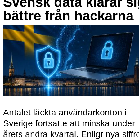
Svensk data klarar s
bättre från hackarna
Antalet läckta användarkonton i
Sverige fortsatte att minska under
årets andra kvartal. Enligt nya siffr