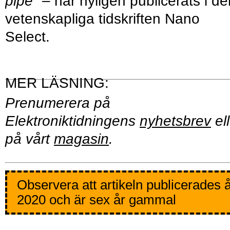
pipe"
– har nyligen publicerats i de
vetenskapliga tidskriften Nano
Select.
Prenumerera på
Elektroniktidningens
nyhetsbrev
ell
på vårt
magasin
.
Observera att artikeln publicerades 
2020 och är sex år gammal