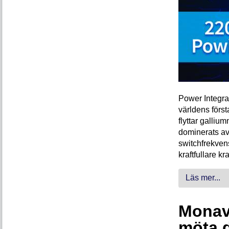
Power Integra
världens förs
flyttar galliu
dominerats av
switchfrekven
kraftfullare k
Läs mer...
Monava
möta 