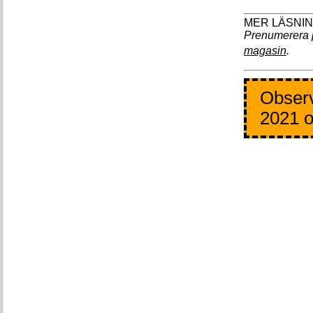
Prenumerera 
magasin
.
Observ
2021 o