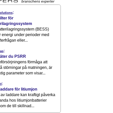
branschens experter
:
olutions
ilter för
erilagringssystem
atterilagringssystem (BESS)
r energi under perioder med
terfrågan eller...
:
as
äter du PSRR
försörjningens förmåga att
å störningar på matningen, är
ktig parameter som visar...
:
t
laddare för litiumjon
 av laddare kan kraftigt påverka
anda hos litiumjonbatterier
om de till skillnad...