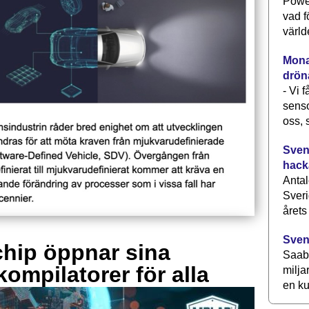
Power
vad f
värld
Monav
drön
- Vi 
senso
oss, 
Svens
hack
Antal
Sveri
årets
Sven
hip öppnar sina
Saab 
kompilatorer för alla
milja
en ku