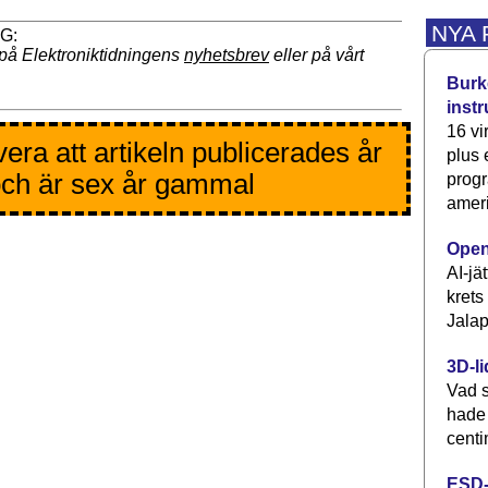
NYA
på Elektroniktidningens
nyhetsbrev
eller på vårt
Burke
inst
16 vi
era att artikeln publicerades år
plus
ch är sex år gammal
progr
ameri
Open
AI-jä
krets
Jalap
3D-li
Vad s
hade
centi
ESD-