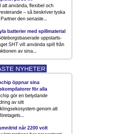
 att använda, flexibel och
esterande – så beskriver tyska
artner den senaste...
kyla batterier med spillmaterial
öteborgsbaserade upp­starts­
aget SHT vill använda spill från
ktionen av sina...
ASTE NYHETER
ochip öppnar sina
skompilatorer för alla
chip gör en betydande
dring av sitt
cklingsekosystem genom att
företagets...
umnitrid når 2200 volt