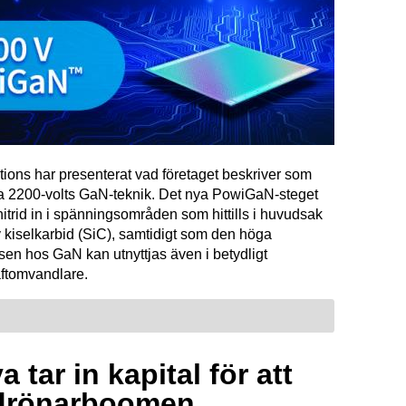
tions har presenterat vad företaget beskriver som
ta 2200-volts GaN-teknik. Det nya PowiGaN-steget
mnitrid in i spänningsområden som hittills i huvudsak
 kiselkarbid (SiC), samtidigt som den höga
sen hos GaN kan utnyttjas även i betydligt
raftomvandlare.
 tar in kapital för att
drönarboomen