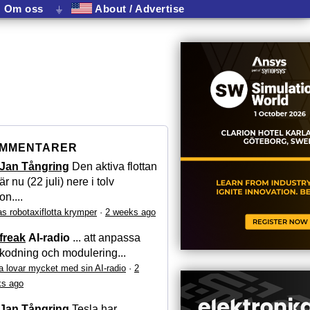
Om oss
⏚
About / Advertise
MMENTARER
Jan Tångring
Den aktiva flottan
är nu (22 juli) nere i tolv
on....
as robotaxiflotta krymper
·
2 weeks ago
freak
AI-radio
... att anpassa
kodning och modulering...
a lovar mycket med sin AI-radio
·
2
s ago
Jan Tångring
Tesla har