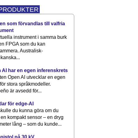
 PRODUKTER
n som förvandlas till valfria
rument
rtuella instrument i samma burk
 en FPGA som du kan
ammera. Australisk-
kanska...
 AI har en egen inferenskrets
tten Open AI utvecklar en egen
 för stora språkmodeller.
eño är avsedd för...
dar för edge-AI
kulle du kunna göra om du
 en kompakt sensor – en dryg
meter lång – som du kunde...
pistol på 30 kV