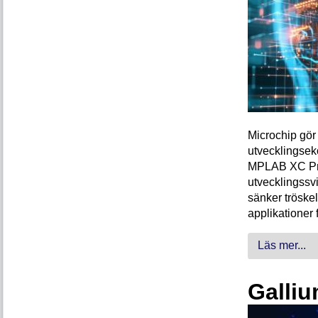
Microchip gör 
utvecklingsek
MPLAB XC Pro-
utvecklingssvi
sänker tröskel
applikationer 
Läs mer...
Galliu