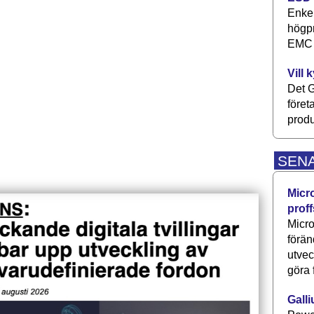
Enkel
högpr
EMC P
Vill 
Det G
föret
produ
SEN
Micr
proff
Micro
förän
utve
göra 
Galli