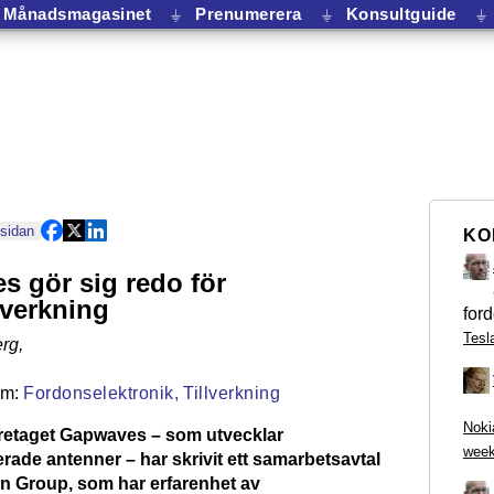
Månadsmagasinet
⏚
Prenumerera
⏚
Konsultguide
⏚
 sidan
KO
 gör sig redo för
lverkning
ford
Tesl
rg
,
Fordonselektronik,
Tillverkning
Noki
retaget Gapwaves – som utvecklar
week
rade antenner – har skrivit ett samarbetsavtal
 Group, som har erfarenhet av