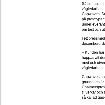
Så sent som i 
vågledarbaser
Gapwaves. Str
på prototypant
underleverantö
om test och u
I ett pressme
decemberorde
– Kunden har i
hoppas att den
med och utvec
vågledarbaser
Gapwaves har 
grundades år
Chalmersprofe
tillverkar oc
så kallad gap