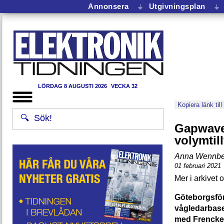
Annonsera
⏚
Utgivningsplan
⏚
LÖRDAG 8 AUGUSTI 2026
VECKA 32
Kopiera länk till
Gapwaves
volymtil
Anna Wennbe
01 februari 2021
Göteborgsfö
vågledarbase
med Frencken