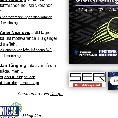
fortfarande noll självkörande
r.
a har forfarande ingen självkörande
·
4 weeks ago
Amer Nezirovic
5 dB lägre
förlust motsvarar ca 1.8 gånger
 uteffekt.
sk antenn kan lyfta Infineons 8x8-
r
·
1 month ago
Jan Tångring
Inte svar på din
fråga, men …
iljoner till zinkjon- och
dinbatterier
·
1 month ago
Kommentarer via
Disqus
Bidrag från