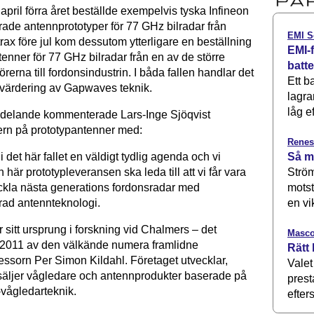
april förra året beställde exempelvis tyska Infineon
ade antennprototyper för 77 GHz bilradar från
EMI S
ax före jul kom dessutom ytterligare en beställning
EMI-f
enner för 77 GHz bilradar från en av de större
batt
rerna till fordonsindustrin. I båda fallen handlar det
Ett b
tvärdering av Gapwaves teknik.
lagra
låg ef
ddelande kommenterade Lars-Inge Sjöqvist
rn på prototypantenner med:
Renes
Så m
 det här fallet en väldigt tydlig agenda och vi
Ström
 här prototypleveransen ska leda till att vi får vara
motst
kla nästa generations fordonsradar med
en vi
ad antennteknologi.
sitt ursprung i forskning vid Chalmers – det
Masco
 2011 av den välkände numera framlidne
Rätt 
ssorn Per Simon Kildahl. Företaget utvecklar,
Valet
h säljer vågledare och antennprodukter baserade på
prest
-vågledarteknik.
efters