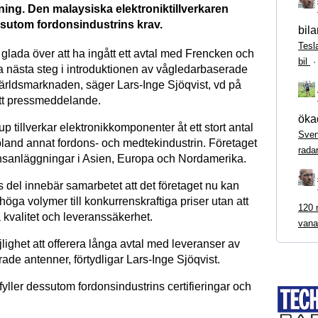
ning. Den malaysiska elektroniktillverkaren
ssutom fordonsindustrins krav.
bila
Tesl
t glada över att ha ingått ett avtal med Frencken och
bil
ta nästa steg i introduktionen av vågledarbaserade
ärldsmarknaden, säger Lars-Inge Sjöqvist, vd på
tt pressmeddelande.
ökad
 tillverkar elektronikkomponenter åt ett stort antal
Sven
bland annat fordons- och medtekindustrin. Företaget
rada
nsanläggningar i Asien, Europa och Nordamerika.
del innebär samarbetet att det företaget nu kan
höga volymer till konkurrenskraftiga priser utan att
120 m
 kvalitet och leveranssäkerhet.
vana
jlighet att offerera långa avtal med leveranser av
de antenner, förtydligar Lars-Inge Sjöqvist.
yller dessutom fordonsindustrins certifieringar och