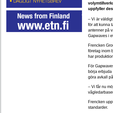
volymtillverk
uppfyller de
– Vi är väldig
för att kunna 
antenner på v
Gapwaves i e
Frencken Group
företag inom 
har produktio
För Gapwaves 
börja erbjuda 
göra avkall på
– Vi får nu mö
vågledarbasera
Frencken uppf
standarder.