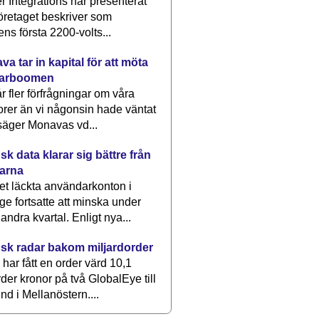
 Integrations har presenterat
öretaget beskriver som
ens första 2200-volts...
a tar in kapital för att möta
arboomen
får fler förfrågningar om våra
rer än vi någonsin hade väntat
säger Monavas vd...
k data klarar sig bättre från
arna
et läckta användarkonton i
ge fortsatte att minska under
 andra kvartal. Enligt nya...
sk radar bakom miljardorder
har fått en order värd 10,1
rder kronor på två GlobalEye till
nd i Mellanöstern....