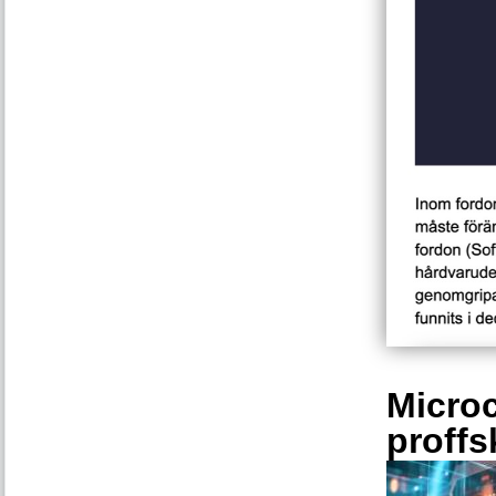
Microc
proffs