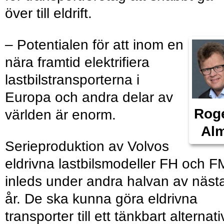
över till eldrift.
– Potentialen för att inom en
nära framtid elektrifiera
lastbilstransporterna i
Europa och andra delar av
Rog
världen är enorm.
Al
Serieproduktion av Volvos
eldrivna lastbilsmodeller FH och F
inleds under andra halvan av näst
år. De ska kunna göra eldrivna
transporter till ett tänkbart alternati