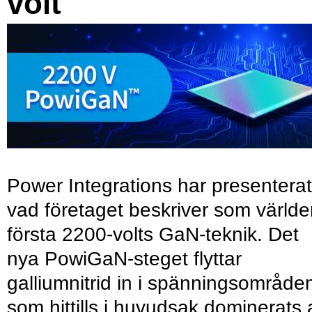
volt
Power Integrations har presenterat
vad företaget beskriver som värld
första 2200-volts GaN-teknik. Det
nya PowiGaN-steget flyttar
galliumnitrid in i spänningsområde
som hittills i huvudsak dominerats 