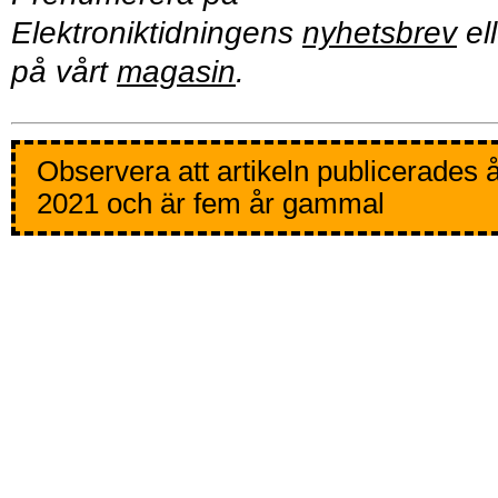
Elektroniktidningens
nyhetsbrev
ell
på vårt
magasin
.
Observera att artikeln publicerades 
2021 och är fem år gammal