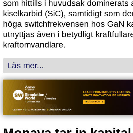
som hittills i huvudsak dominerats 
kiselkarbid (SiC), samtidigt som de
höga switchfrekvensen hos GaN k
utnyttjas även i betydligt kraftfullar
kraftomvandlare.
Läs mer...
Monava tar in kapital