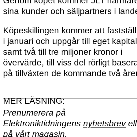
Genom köpet kommer JLT närmar
sina kunder och säljpartners i land
Köpeskillingen kommer att faststäl
i januari och uppgår till eget kapital
samt två till tre miljoner kronor i
övervärde, till viss del rörligt baser
på tillväxten de kommande två åre
Prenumerera på
Elektroniktidningens
nyhetsbrev
ell
på vårt
magasin
.