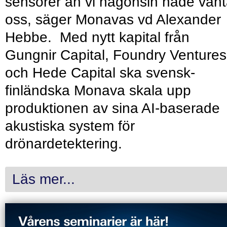
sensorer än vi någonsin hade vänt
oss, säger Monavas vd Alexander
Hebbe. Med nytt kapital från
Gungnir Capital, Foundry Ventures
och Hede Capital ska svensk-
finländska Monava skala upp
produktionen av sina AI-baserade
akustiska system för
drönardetektering.
Läs mer...