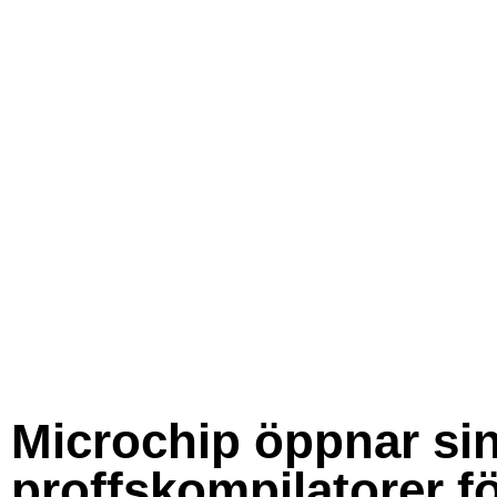
Microchip öppnar si
proffskompilatorer f