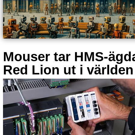
Mouser tar HMS-ägd
Red Lion ut i världen