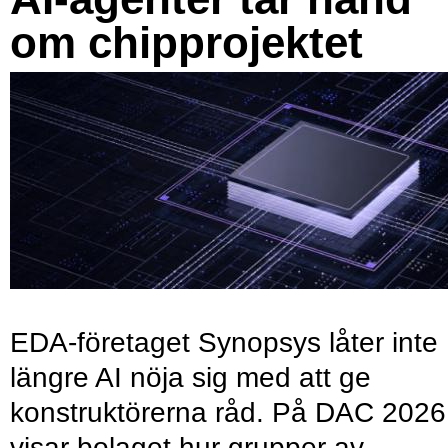
om chipprojektet
EDA-företaget Synopsys låter inte
längre AI nöja sig med att ge
konstruktörerna råd. På DAC 2026
visar bolaget hur grupper av