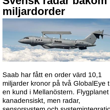
Svensk radar bakom
miljardorder
Saab har fått en order värd 10,1
miljarder kronor på två GlobalEye ti
en kund i Mellanöstern. Flygplanet
kanadensiskt, men radar,
sensorsystem och systemintegrati