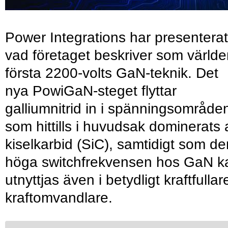
Power Integrations har presenterat
vad företaget beskriver som värld
första 2200-volts GaN-teknik. Det
nya PowiGaN-steget flyttar
galliumnitrid in i spänningsområde
som hittills i huvudsak dominerats 
kiselkarbid (SiC), samtidigt som de
höga switchfrekvensen hos GaN k
utnyttjas även i betydligt kraftfullar
kraftomvandlare.