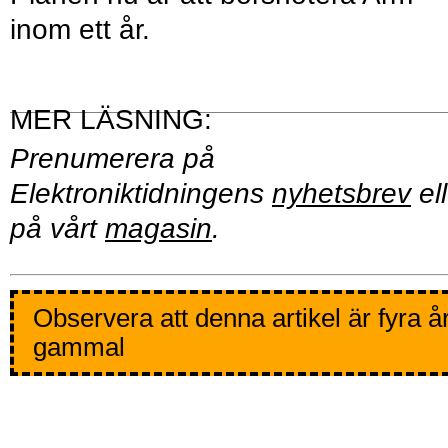
inom ett år.
Prenumerera på
Elektroniktidningens
nyhetsbrev
ell
på vårt
magasin
.
Observera att denna artikel är fyra å
gammal