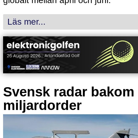
globalt mellan april och juni.
Läs mer...
Svensk radar bakom
miljardorder