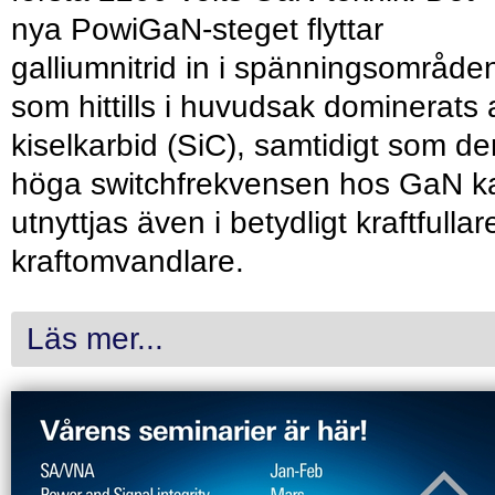
nya PowiGaN-steget flyttar
galliumnitrid in i spänningsområde
som hittills i huvudsak dominerats 
kiselkarbid (SiC), samtidigt som de
höga switchfrekvensen hos GaN k
utnyttjas även i betydligt kraftfullar
kraftomvandlare.
Läs mer...