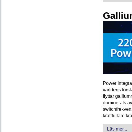
Galliu
Power Integra
världens förs
flyttar galliu
dominerats av
switchfrekven
kraftfullare k
Läs mer...