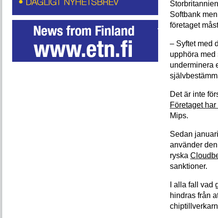
Storbritannie
Softbank men h
företaget mås
– Syftet med 
upphöra med si
underminera el
självbestämm
Det är inte f
Företaget har t
Mips.
Sedan januari
använder den 
ryska
Cloudb
sanktioner.
I alla fall va
hindras från a
chiptillverk