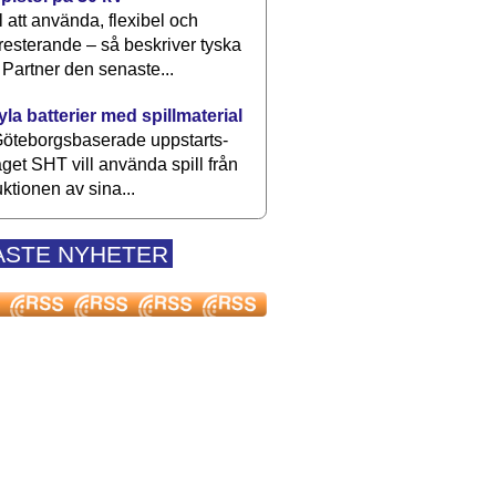
 att använda, flexibel och
esterande – så beskriver tyska
artner den senaste...
kyla batterier med spillmaterial
öteborgsbaserade upp­starts­
aget SHT vill använda spill från
ktionen av sina...
ASTE NYHETER