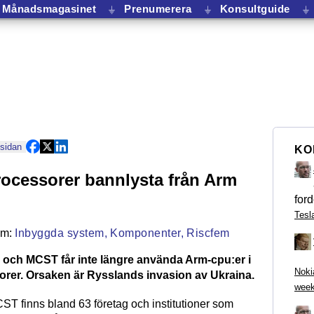
Månadsmagasinet
⏚
Prenumerera
⏚
Konsultguide
⏚
 sidan
KO
ocessorer bannlysta från Arm
ford
Tesl
Inbyggda system,
Komponenter,
Riscfem
 och MCST får inte längre använda Arm-cpu:er i
Noki
orer. Orsaken är Rysslands invasion av Ukraina.
week
ST finns bland 63 företag och institutioner som