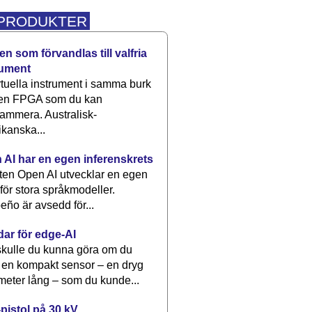
 PRODUKTER
n som förvandlas till valfria
rument
rtuella instrument i samma burk
 en FPGA som du kan
ammera. Australisk-
kanska...
 AI har en egen inferenskrets
tten Open AI utvecklar en egen
 för stora språkmodeller.
eño är avsedd för...
dar för edge-AI
kulle du kunna göra om du
 en kompakt sensor – en dryg
meter lång – som du kunde...
pistol på 30 kV