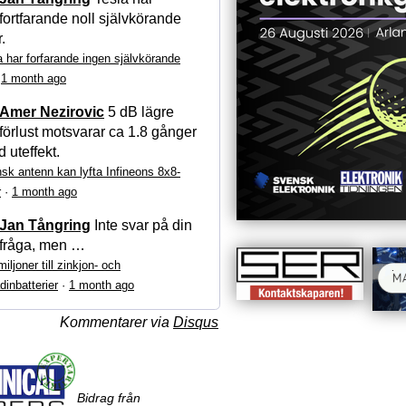
fortfarande noll självkörande
r.
a har forfarande ingen självkörande
·
1 month ago
Amer Nezirovic
5 dB lägre
förlust motsvarar ca 1.8 gånger
 uteffekt.
sk antenn kan lyfta Infineons 8x8-
r
·
1 month ago
Jan Tångring
Inte svar på din
fråga, men …
iljoner till zinkjon- och
dinbatterier
·
1 month ago
Kommentarer via
Disqus
Bidrag från