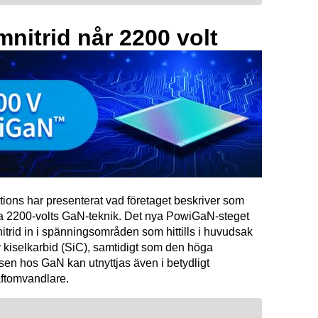
mnitrid når 2200 volt
tions har presenterat vad företaget beskriver som
ta 2200-volts GaN-teknik. Det nya PowiGaN-steget
mnitrid in i spänningsområden som hittills i huvudsak
 kiselkarbid (SiC), samtidigt som den höga
sen hos GaN kan utnyttjas även i betydligt
raftomvandlare.