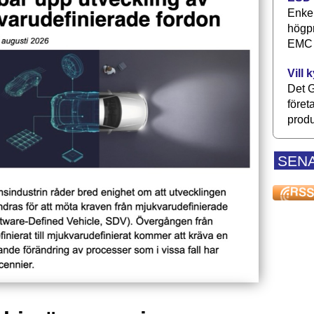
Enkel
högpr
EMC P
Vill 
Det G
föret
produ
SEN