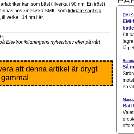
rfabriker kan som bäst tillverka i 90 nm. En tröst i
 finnas hos kinesiska SMIC som
tidigare sagt sig
EMI S
a
tillverka i 14 nm i år.
EMI-f
batt
Ett b
lagra
på Elektroniktidningens
nyhetsbrev
eller på vårt
låg ef
Renes
Så m
era att denna artikel är drygt
Ström
r gammal
motst
en vi
Masco
Rätt 
Valet
prest
efters