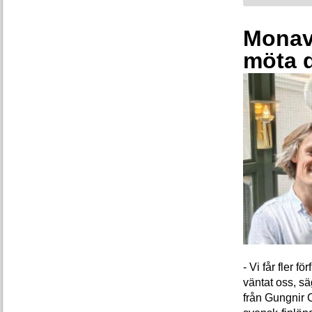
Monava
möta 
- Vi får fler 
väntat oss, s
från Gungnir 