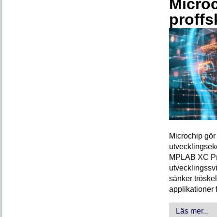
Microc
proffs
Microchip gör 
utvecklingsek
MPLAB XC Pro-
utvecklingssvi
sänker tröskel
applikationer 
Läs mer...