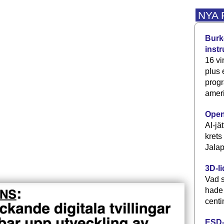
NYA
Burke
inst
16 vi
plus
progr
ameri
Open
AI-jä
krets
Jalap
3D-li
Vad s
hade
centi
ESD-