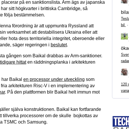
n placerar på en sanktionslista. Arm ägs av japanska
ar sitt högkvarter i brittiska Cambridge, så
bila
te följa bestämmelsen.
Tesl
bil
denna förordning är att uppmuntra Ryssland att
n verksamhet att destabilisera Ukraina eller att
ler hota dess territoriella integritet, oberoende eller
ande, säger regeringen i
beslutet
.
ökad
Sven
örsta gången som Baikal drabbas av Arm-sanktioner.
rada
idigare hittat
en räddningsplanka i arkitekturen
 har Baikal
en processor under utveckling
som
120 m
fria arkitekturen Risc-V i en implementering av
vana
ear
. På den plattformen blir Baikal helt immun mot
d gäller själva konstruktionen. Baikal kan fortfarande
tt tillverka processorer om de skulle bojkottas av
arna TSMC och Samsung.