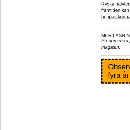
Ryska halvleda
framtiden kan
hoppas kunn
Prenumerera 
magasin
.
Observ
fyra å