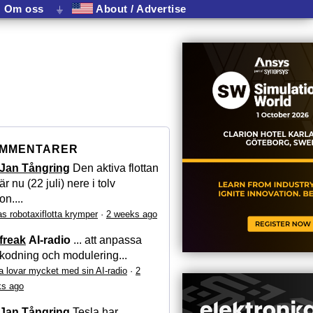
Om oss
⏚
About / Advertise
MMENTARER
Jan Tångring
Den aktiva flottan
är nu (22 juli) nere i tolv
on....
as robotaxiflotta krymper
·
2 weeks ago
freak
AI-radio
... att anpassa
kodning och modulering...
a lovar mycket med sin AI-radio
·
2
s ago
Jan Tångring
Tesla har