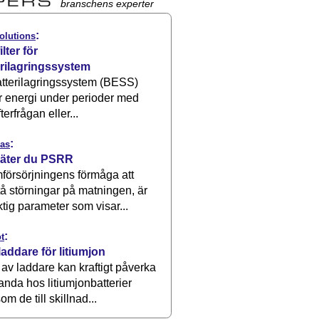
branschens experter
:
olutions
ilter för
erilagringssystem
atterilagringssystem (BESS)
r energi under perioder med
terfrågan eller...
:
as
äter du PSRR
försörjningens förmåga att
å störningar på matningen, är
ktig parameter som visar...
:
t
laddare för litiumjon
 av laddare kan kraftigt påverka
anda hos litiumjonbatterier
om de till skillnad...