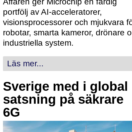
Affären ger Microchip en färdig
portfölj av AI-acceleratorer,
visionsprocessorer och mjukvara f
robotar, smarta kameror, drönare 
industriella system.
Läs mer...
Sverige med i global
satsning på säkrare
6G