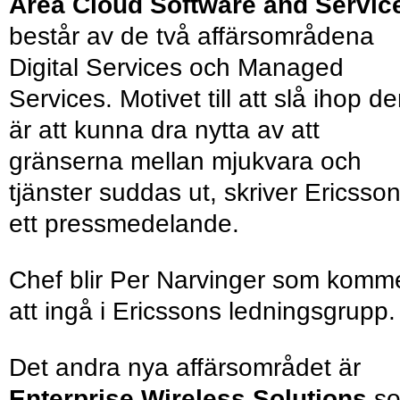
Area Cloud Software and Servic
består av de två affärsområdena
Digital Services och Managed
Services. Motivet till att slå ihop d
är att kunna dra nytta av att
gränserna mellan mjukvara och
tjänster suddas ut, skriver Ericsson
ett pressmedelande.
Chef blir Per Narvinger som komm
att ingå i Ericssons ledningsgrupp.
Det andra nya affärsområdet är
Enterprise Wireless Solutions
s