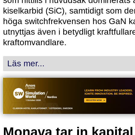
som hittills i huvudsak dominerats 
kiselkarbid (SiC), samtidigt som de
höga switchfrekvensen hos GaN k
utnyttjas även i betydligt kraftfullar
kraftomvandlare.
Läs mer...
Monava tar in kapital