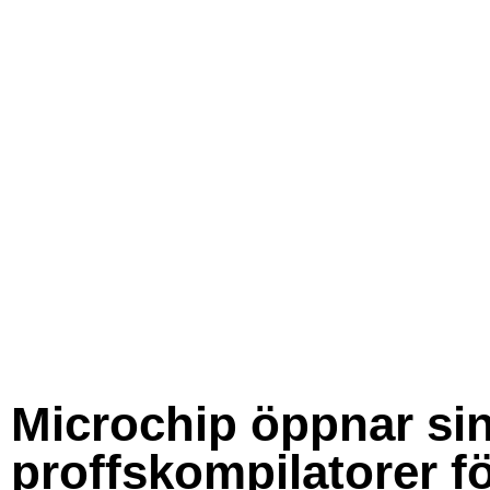
Microchip öppnar si
proffskompilatorer f