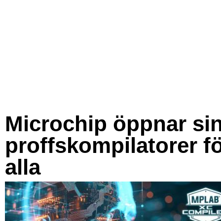
Microchip öppnar si
proffskompilatorer f
alla