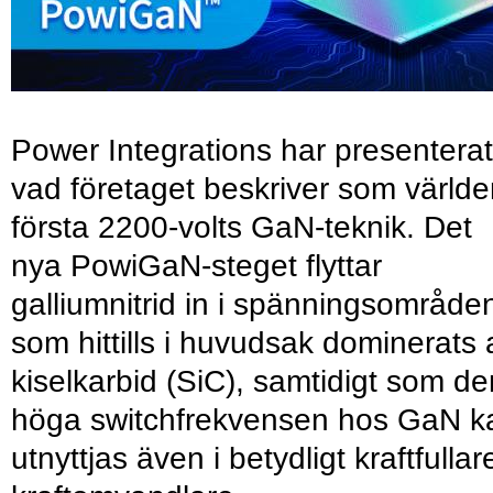
Power Integrations har presenterat
vad företaget beskriver som värld
första 2200-volts GaN-teknik. Det
nya PowiGaN-steget flyttar
galliumnitrid in i spänningsområde
som hittills i huvudsak dominerats 
kiselkarbid (SiC), samtidigt som de
höga switchfrekvensen hos GaN k
utnyttjas även i betydligt kraftfullar