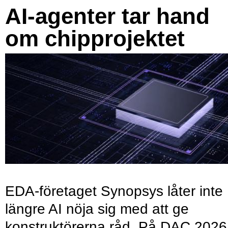
AI-agenter tar hand
om chipprojektet
EDA-företaget Synopsys låter inte
längre AI nöja sig med att ge
konstruktörerna råd. På DAC 2026