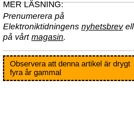
Prenumerera på
Elektroniktidningens
nyhetsbrev
ell
på vårt
magasin
.
Observera att denna artikel är drygt
fyra år gammal