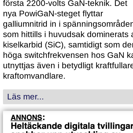
första 2200-volts GaN-teknik. Det
nya PowiGaN-steget flyttar
galliumnitrid in i spänningsområde
som hittills i huvudsak dominerats 
kiselkarbid (SiC), samtidigt som de
höga switchfrekvensen hos GaN k
utnyttjas även i betydligt kraftfullar
kraftomvandlare.
Läs mer...