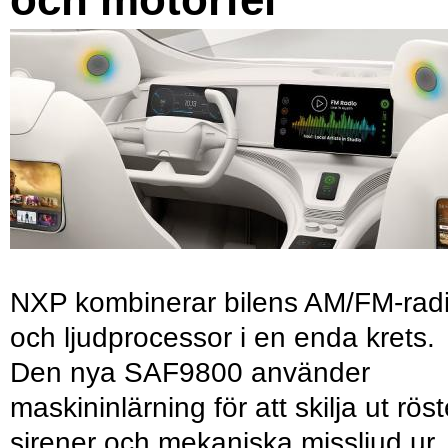
NXP kombinerar bilens AM/FM-rad
och ljudprocessor i en enda krets.
Den nya SAF9800 använder
maskininlärning för att skilja ut röst
sirener och mekaniska missljud ur