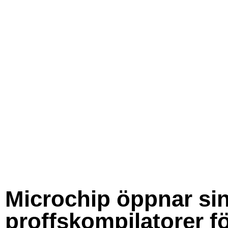
Microchip öppnar si
proffskompilatorer f