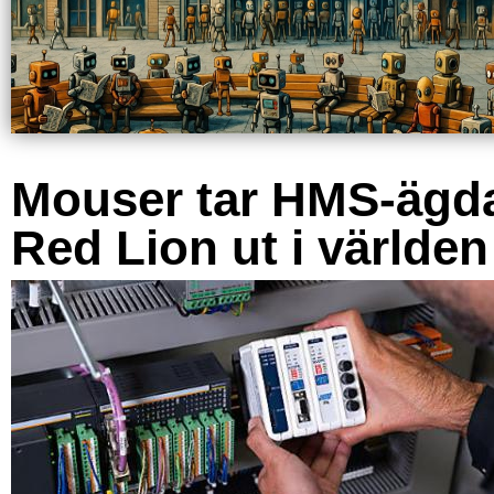
Mouser tar HMS-ägd
Red Lion ut i världen