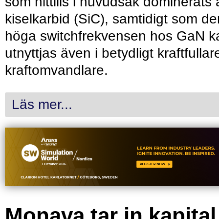
som hittills i huvudsak dominerats 
kiselkarbid (SiC), samtidigt som de
höga switchfrekvensen hos GaN k
utnyttjas även i betydligt kraftfullar
kraftomvandlare.
Läs mer...
Monava tar in kapital