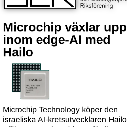
Microchip växlar upp
inom edge-AI med
Hailo
Microchip Technology köper den
israeliska AI-kretsutvecklaren Hailo