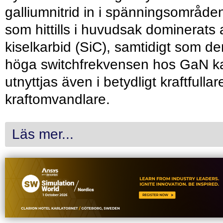
galliumnitrid in i spänningsområde
som hittills i huvudsak dominerats 
kiselkarbid (SiC), samtidigt som de
höga switchfrekvensen hos GaN k
utnyttjas även i betydligt kraftfullar
kraftomvandlare.
Läs mer...