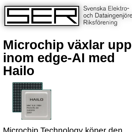
Microchip växlar upp
inom edge-AI med
Hailo
Microchip Technology köper den