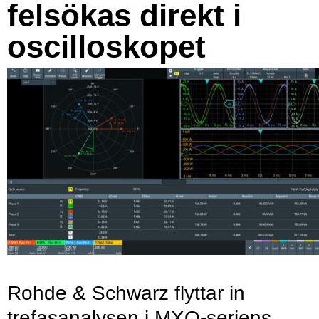
felsökas direkt i
oscilloskopet
Rohde & Schwarz flyttar in
trefasanalysen i MXO-seriens