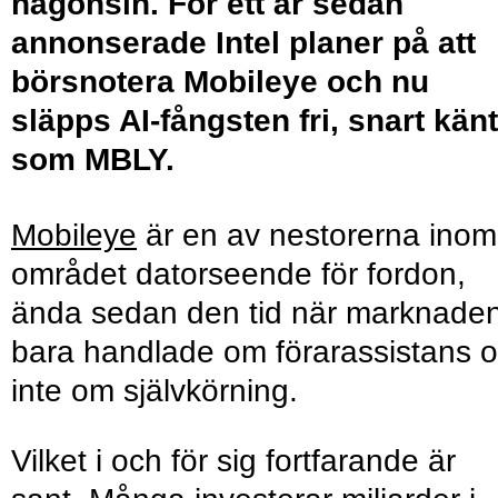
någonsin. För ett år sedan
annonserade Intel planer på att
börsnotera Mobileye och nu
släpps AI-fångsten fri, snart känt
som MBLY.
Mobileye
är en av nestorerna inom
området datorseende för fordon,
ända sedan den tid när marknade
bara handlade om förarassistans 
inte om självkörning.
Vilket i och för sig fortfarande är