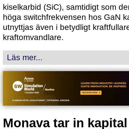
kiselkarbid (SiC), samtidigt som de
höga switchfrekvensen hos GaN k
utnyttjas även i betydligt kraftfullar
kraftomvandlare.
Läs mer...
Monava tar in kapital