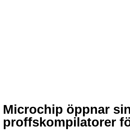
Microchip öppnar si
proffskompilatorer f