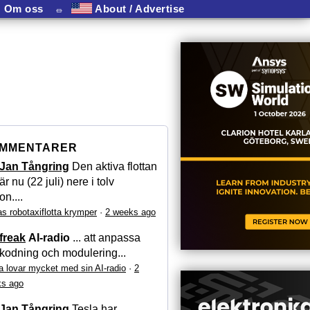
Om oss
⏛
About / Advertise
MMENTARER
Jan Tångring
Den aktiva flottan
är nu (22 juli) nere i tolv
on....
as robotaxiflotta krymper
·
2 weeks ago
freak
AI-radio
... att anpassa
kodning och modulering...
a lovar mycket med sin AI-radio
·
2
s ago
Jan Tångring
Tesla har