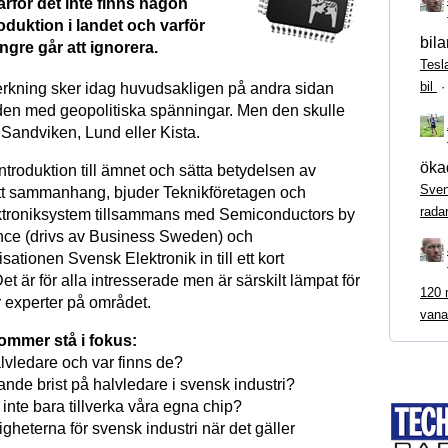
arför det inte finns någon
oduktion i landet och varför
bila
ängre går att ignorera.
Tesl
bil
verkning sker idag huvudsakligen på andra sidan
den med geopolitiska spänningar. Men den skulle
 Sandviken, Lund eller Kista.
ökad
introduktion till ämnet och sätta betydelsen av
Sven
ett sammanhang, bjuder Teknikföretagen och
rada
ktroniksystem tillsammans med Semiconductors by
nce (drivs av Business Sweden) och
ationen Svensk Elektronik in till ett kort
t är för alla intresserade men är särskilt lämpat för
120 m
r experter på området.
vana
ommer stå i fokus:
lvledare och var finns de?
arande brist på halvledare i svensk industri?
i inte bara tillverka våra egna chip?
ligheterna för svensk industri när det gäller