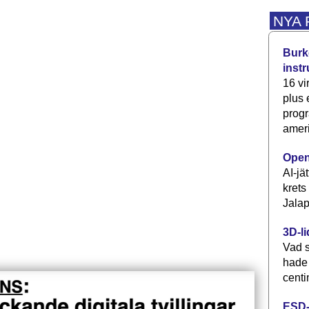
NYA
Burke
inst
16 vi
plus
progr
ameri
Open
AI-jä
krets
Jalap
3D-li
Vad s
hade
centi
ESD-