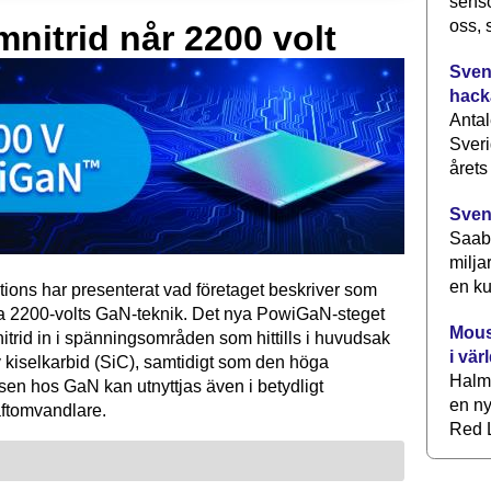
senso
oss, 
mnitrid når 2200 volt
Svens
hack
Antal
Sveri
årets
Sven
Saab 
milja
en ku
tions har presenterat vad företaget beskriver som
ta 2200-volts GaN-teknik. Det nya PowiGaN-steget
Mous
mnitrid in i spänningsområden som hittills i huvudsak
i vär
 kiselkarbid (SiC), samtidigt som den höga
Halm
sen hos GaN kan utnyttjas även i betydligt
en ny
raftomvandlare.
Red L