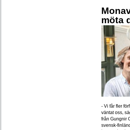
Monava
möta 
- Vi får fler 
väntat oss, s
från Gungnir 
svensk-finlän