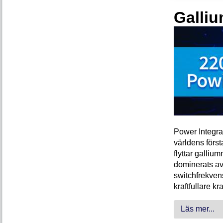
Galliu
Power Integra
världens förs
flyttar galliu
dominerats av
switchfrekven
kraftfullare k
Läs mer...