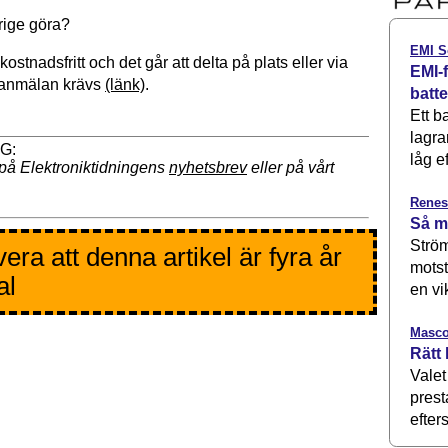
rige göra?
EMI S
ostnadsfritt och det går att delta på plats eller via
EMI-f
anmälan krävs
(länk)
.
batt
Ett b
lagra
låg ef
på Elektroniktidningens
nyhetsbrev
eller på vårt
Renes
Så m
Ström
era att denna artikel är fyra år
motst
al
en vi
Masco
Rätt 
Valet
prest
efters