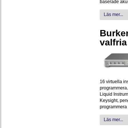
baserade akus
Läs mer...
Burken
valfri
16 virtuella 
programmera. 
Liquid Instrum
Keysight, peng
programmera 
Läs mer...