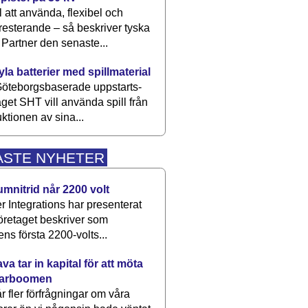
 att använda, flexibel och
esterande – så beskriver tyska
artner den senaste...
kyla batterier med spillmaterial
öteborgsbaserade upp­starts­
aget SHT vill använda spill från
ktionen av sina...
ASTE NYHETER
umnitrid når 2200 volt
 Integrations har presenterat
öretaget beskriver som
ens första 2200-volts...
a tar in kapital för att möta
arboomen
får fler förfrågningar om våra