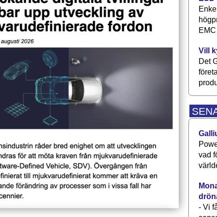
Enkel
högpr
EMC P
Vill 
Det G
föret
produ
SEN
Galli
Power
vad f
värld
Monav
drön
- Vi 