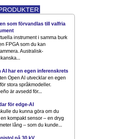
 PRODUKTER
n som förvandlas till valfria
rument
rtuella instrument i samma burk
 en FPGA som du kan
ammera. Australisk-
kanska...
 AI har en egen inferenskrets
tten Open AI utvecklar en egen
 för stora språkmodeller.
eño är avsedd för...
dar för edge-AI
kulle du kunna göra om du
 en kompakt sensor – en dryg
meter lång – som du kunde...
pistol på 30 kV