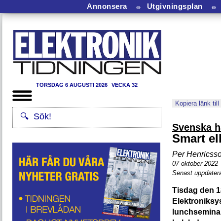
Annonsera
⏛
Utgivningsplan
⏛
TORSDAG 6 AUGUSTI 2026
VECKA 32
Kopiera länk till
Svenska h
Smart ell
Per Henricss
07 oktober 2022
Senast uppdater
Tisdag den 1
Elektroniksy
lunchsemina