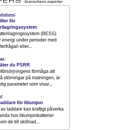
branschens experter
:
olutions
ilter för
erilagringssystem
atterilagringssystem (BESS)
r energi under perioder med
terfrågan eller...
:
as
äter du PSRR
försörjningens förmåga att
å störningar på matningen, är
ktig parameter som visar...
:
t
laddare för litiumjon
 av laddare kan kraftigt påverka
anda hos litiumjonbatterier
om de till skillnad...