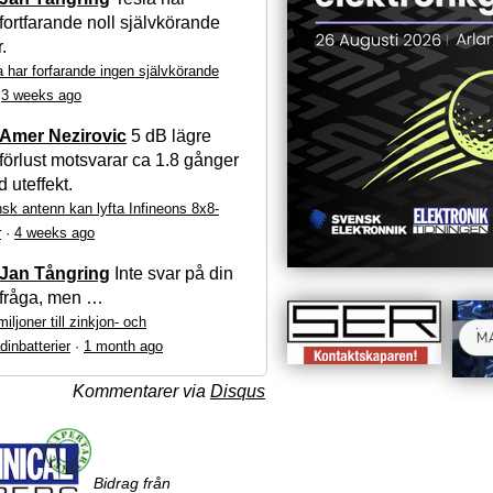
fortfarande noll självkörande
r.
a har forfarande ingen självkörande
·
3 weeks ago
Amer Nezirovic
5 dB lägre
förlust motsvarar ca 1.8 gånger
 uteffekt.
sk antenn kan lyfta Infineons 8x8-
r
·
4 weeks ago
Jan Tångring
Inte svar på din
fråga, men …
iljoner till zinkjon- och
dinbatterier
·
1 month ago
Kommentarer via
Disqus
Bidrag från