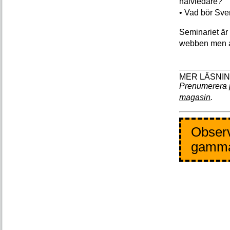
halvledare?
• Vad bör Sve
Seminariet är k
webben men 
Prenumerera 
magasin
.
Observ
gamm