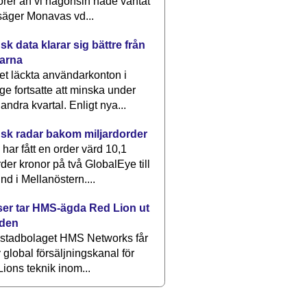
rer än vi någonsin hade väntat
säger Monavas vd...
k data klarar sig bättre från
arna
et läckta användarkonton i
ge fortsatte att minska under
 andra kvartal. Enligt nya...
sk radar bakom miljardorder
har fått en order värd 10,1
rder kronor på två GlobalEye till
nd i Mellanöstern....
er tar HMS-ägda Red Lion ut
lden
stadbolaget HMS Networks får
 global försäljningskanal för
ions teknik inom...