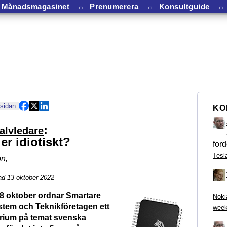
Månadsmagasinet
⏛
Prenumerera
⏛
Konsultguide
⏛
 sidan
KO
:
alvledare
er idiotiskt?
ford
Tesl
on
,
ad 13 oktober 2022
8 oktober ordnar Smartare
Noki
stem och Teknikföretagen ett
week
rium på temat svenska