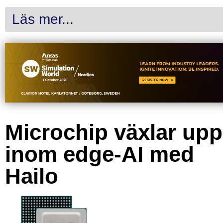
Läs mer...
Microchip växlar upp
inom edge-AI med
Hailo