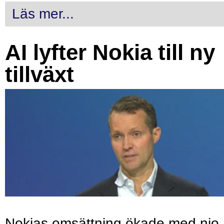
Läs mer...
AI lyfter Nokia till ny
tillväxt
Nokias omsättning ökade med nio