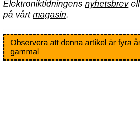
Elektroniktidningens
nyhetsbrev
ell
på vårt
magasin
.
Observera att denna artikel är fyra å
gammal