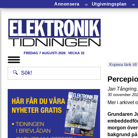
Annonsera
⏛
Utgivningsplan
⏛
FREDAG 7 AUGUSTI 2026
VECKA 32
Kopiera länk till
Percepio
Jan Tångring
,
30 november 20
Grundaren Jo
embeddedföre
morgon över v
bakgrund på