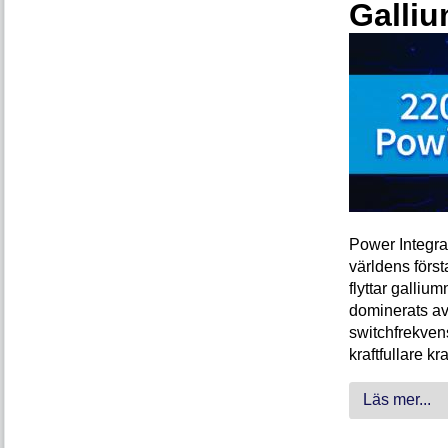
Galliu
Power Integra
världens förs
flyttar galliu
dominerats av
switchfrekven
kraftfullare k
Läs mer...