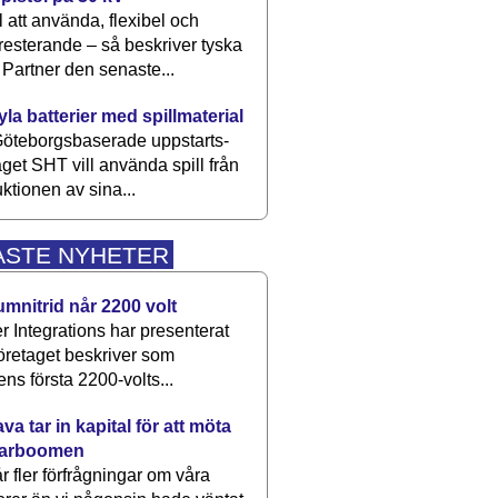
 att använda, flexibel och
esterande – så beskriver tyska
artner den senaste...
kyla batterier med spillmaterial
öteborgsbaserade upp­starts­
aget SHT vill använda spill från
ktionen av sina...
ASTE NYHETER
umnitrid når 2200 volt
 Integrations har presenterat
öretaget beskriver som
ens första 2200-volts...
a tar in kapital för att möta
arboomen
får fler förfrågningar om våra