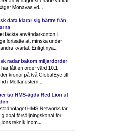
rer än vi någonsin hade väntat
säger Monavas vd...
k data klarar sig bättre från
arna
et läckta användarkonton i
ge fortsatte att minska under
 andra kvartal. Enligt nya...
sk radar bakom miljardorder
har fått en order värd 10,1
rder kronor på två GlobalEye till
nd i Mellanöstern....
er tar HMS-ägda Red Lion ut
lden
stadbolaget HMS Networks får
 global försäljningskanal för
ions teknik inom...