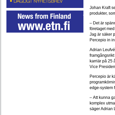
Johan Kraft s
produkter, so
– Det är spänn
företaget med
Jag är säker p
Percepio in in
Adrian Leufvén
framgångsrik
karriär på 25 
Vice Presiden
Percepio är k
programkörnin
edge-system f
– Att kunna ga
komplex utma
säger Adrian 