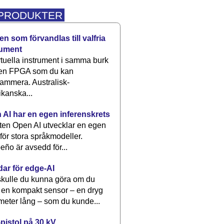
 PRODUKTER
n som förvandlas till valfria
rument
rtuella instrument i samma burk
 en FPGA som du kan
ammera. Australisk-
kanska...
 AI har en egen inferenskrets
tten Open AI utvecklar en egen
 för stora språkmodeller.
eño är avsedd för...
dar för edge-AI
kulle du kunna göra om du
 en kompakt sensor – en dryg
meter lång – som du kunde...
pistol på 30 kV