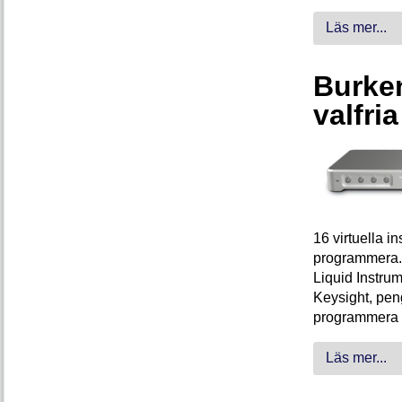
Läs mer...
Burken
valfri
16 virtuella 
programmera. 
Liquid Instrum
Keysight, peng
programmera 
Läs mer...