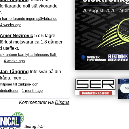
fortfarande noll självkörande
r.
a har forfarande ingen självkörande
·
4 weeks ago
Amer Nezirovic
5 dB lägre
förlust motsvarar ca 1.8 gånger
 uteffekt.
sk antenn kan lyfta Infineons 8x8-
r
·
4 weeks ago
Jan Tångring
Inte svar på din
fråga, men …
iljoner till zinkjon- och
dinbatterier
·
1 month ago
Kommentarer via
Disqus
Bidrag från