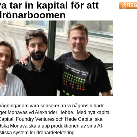
 tar in kapital för att
drönarboomen
förfrågningar om våra sensorer än vi någonsin hade
äger Monavas vd Alexander Hebbe. Med nytt kapital
Capital, Foundry Ventures och Hede Capital ska
dska Monava skala upp produktionen av sina AI-
tiska system för drönardetektering.