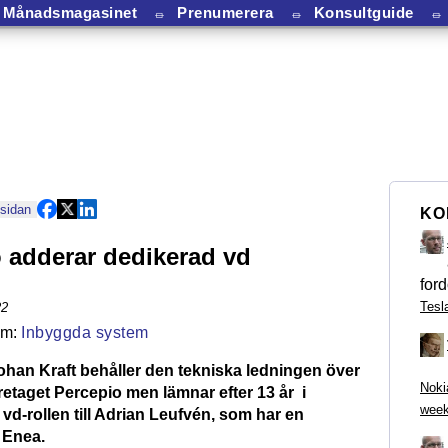
Månadsmagasinet
⏛
Prenumerera
⏛
Konsultguide
⏛
 sidan
KO
 adderar dedikerad vd
ford
Tesl
22
Inbyggda system
han Kraft behåller den tekniska ledningen över
Noki
taget Percepio men lämnar efter 13 år i
week
d-rollen till Adrian Leufvén, som har en
 Enea.