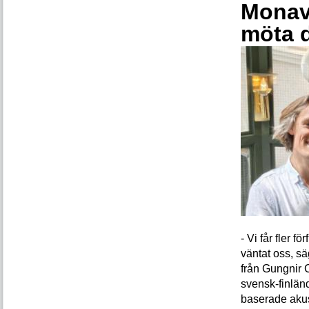
Monava
möta 
- Vi får fler 
väntat oss, s
från Gungnir 
svensk-finlän
baserade akus