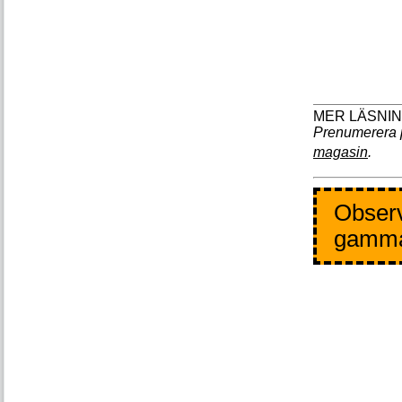
Prenumerera 
magasin
.
Observ
gamm