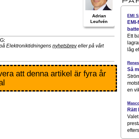
EMI S
Adrian
Leufvén
EMI-f
batt
Ett b
lagra
på Elektroniktidningens
nyhetsbrev
eller på vårt
låg ef
Renes
Så m
era att denna artikel är fyra år
Ström
al
motst
en vi
Masco
Rätt 
Valet
prest
efters