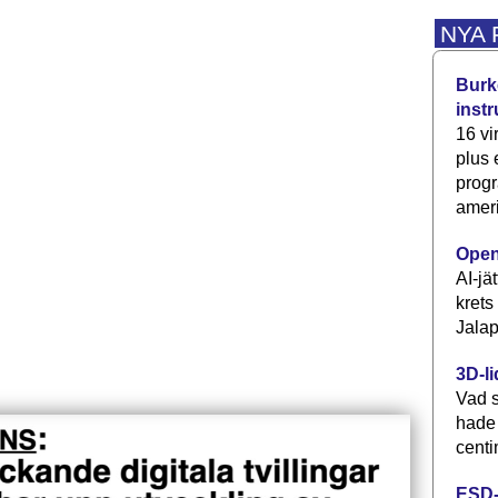
NYA
Burke
inst
16 vi
plus
progr
ameri
Open
AI-jä
krets
Jalap
3D-li
Vad s
hade
centi
ESD-