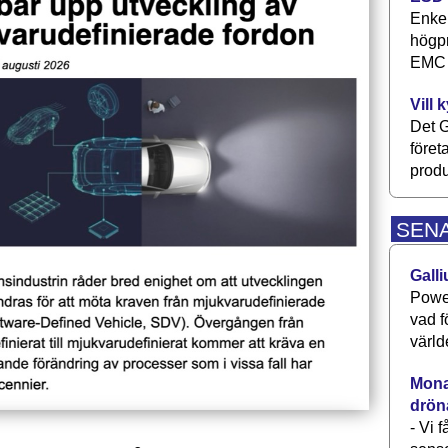
Enkel
högpr
EMC P
Vill 
Det G
föret
produ
SEN
Galli
Power
vad f
värld
Monav
drön
- Vi 