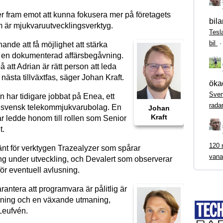
er fram emot att kunna fokusera mer på företagets
bila
m är mjukvaruutvecklingsverktyg.
Tesl
bil
ande att få möjlighet att stärka
 en dokumenterad affärsbegåvning.
å att Adrian är rätt person att leda
 nästa tillväxtfas, säger Johan Kraft.
ökad
Sven
 har tidigare jobbat på Enea, ett
rada
t svensk telekommjukvarubolag. En
Johan
Kraft
år ledde honom till rollen som Senior
t.
120 m
änt för verktygen Trazealyzer som spårar
vana
g under utveckling, och Devalert som observerar
ör eventuell avlusning.
rantera att programvara är pålitlig är
ning och en växande utmaning,
Leufvén.