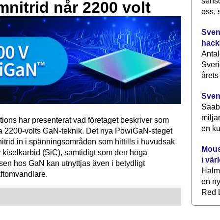
senso
mnitrid når 2200 volt
oss, 
Svens
hack
Antal
Sveri
årets
Sven
Saab 
milja
tions har presenterat vad företaget beskriver som
en ku
ta 2200-volts GaN-teknik. Det nya PowiGaN-steget
mnitrid in i spänningsområden som hittills i huvudsak
Mous
 kiselkarbid (SiC), samtidigt som den höga
i vär
sen hos GaN kan utnyttjas även i betydligt
Halm
raftomvandlare.
en ny
Red L