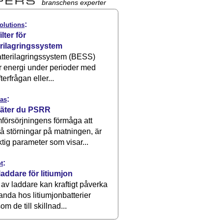
branschens experter
:
olutions
ilter för
erilagringssystem
atterilagringssystem (BESS)
r energi under perioder med
terfrågan eller...
:
as
äter du PSRR
försörjningens förmåga att
å störningar på matningen, är
ktig parameter som visar...
:
t
laddare för litiumjon
 av laddare kan kraftigt påverka
anda hos litiumjonbatterier
om de till skillnad...