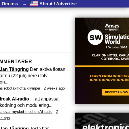
Om oss
⏛
About / Advertise
MMENTARER
Jan Tångring
Den aktiva flottan
är nu (22 juli) nere i tolv
on....
as robotaxiflotta krymper
·
2 weeks ago
freak
AI-radio
... att anpassa
kodning och modulering...
a lovar mycket med sin AI-radio
·
2
s ago
Jan Tångring
Tesla har