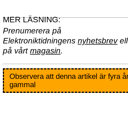
Prenumerera på
Elektroniktidningens
nyhetsbrev
ell
på vårt
magasin
.
Observera att denna artikel är fyra å
gammal