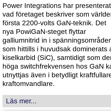
Power Integrations har presenterat
vad företaget beskriver som värld
första 2200-volts GaN-teknik. Det
nya PowiGaN-steget flyttar
galliumnitrid in i spänningsområde
som hittills i huvudsak dominerats 
kiselkarbid (SiC), samtidigt som de
höga switchfrekvensen hos GaN k
utnyttjas även i betydligt kraftfullar
kraftomvandlare.
Läs mer...