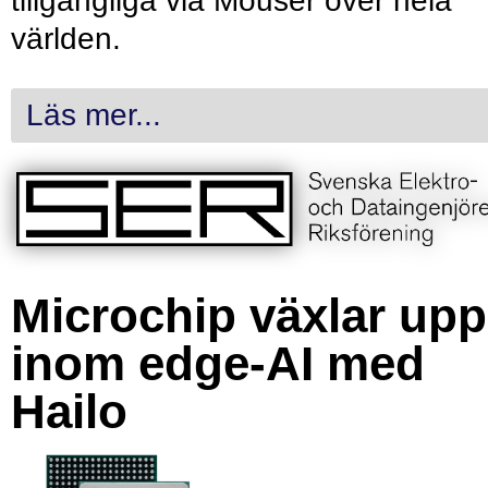
tillgängliga via Mouser över hela
världen.
Läs mer...
Microchip växlar upp
inom edge-AI med
Hailo