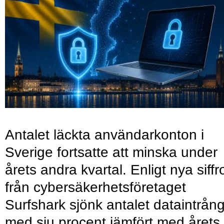
Antalet läckta användarkonton i
Sverige fortsatte att minska under
årets andra kvartal. Enligt nya siffr
från cybersäkerhetsföretaget
Surfshark sjönk antalet dataintrån
med sju procent jämfört med årets