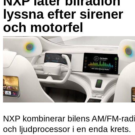
NXP låter bilradion
lyssna efter sirener
och motorfel
NXP kombinerar bilens AM/FM-rad
och ljudprocessor i en enda krets.