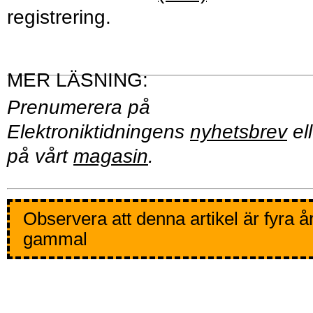
registrering.
Prenumerera på
Elektroniktidningens
nyhetsbrev
ell
på vårt
magasin
.
Observera att denna artikel är fyra å
gammal