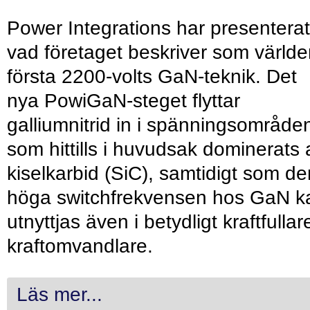
Power Integrations har presenterat
vad företaget beskriver som värld
första 2200-volts GaN-teknik. Det
nya PowiGaN-steget flyttar
galliumnitrid in i spänningsområde
som hittills i huvudsak dominerats 
kiselkarbid (SiC), samtidigt som de
höga switchfrekvensen hos GaN k
utnyttjas även i betydligt kraftfullar
kraftomvandlare.
Läs mer...