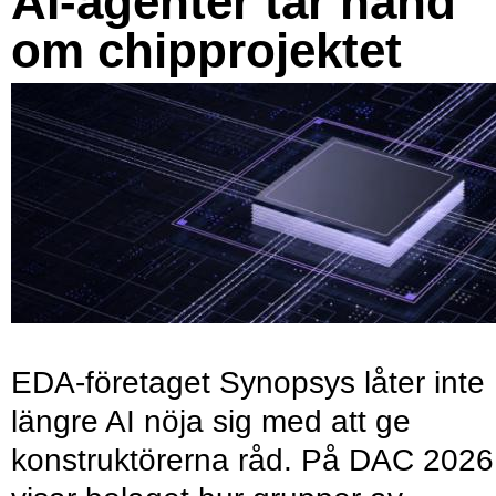
AI-agenter tar hand
om chipprojektet
EDA-företaget Synopsys låter inte
längre AI nöja sig med att ge
konstruktörerna råd. På DAC 2026