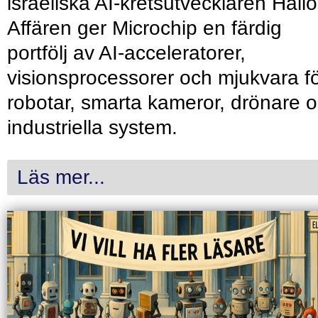
israeliska AI-kretsutvecklaren Hailo
Affären ger Microchip en färdig
portfölj av AI-acceleratorer,
visionsprocessorer och mjukvara f
robotar, smarta kameror, drönare 
industriella system.
Läs mer...