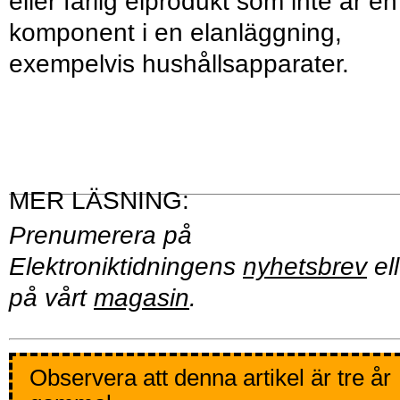
eller farlig elprodukt som inte är en
komponent i en elanläggning,
exempelvis hushållsapparater.
Prenumerera på
Elektroniktidningens
nyhetsbrev
ell
på vårt
magasin
.
Observera att denna artikel är tre år