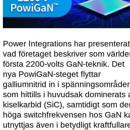
Power Integrations har presenterat
vad företaget beskriver som värld
första 2200-volts GaN-teknik. Det
nya PowiGaN-steget flyttar
galliumnitrid in i spänningsområde
som hittills i huvudsak dominerats 
kiselkarbid (SiC), samtidigt som de
höga switchfrekvensen hos GaN k
utnyttjas även i betydligt kraftfullar