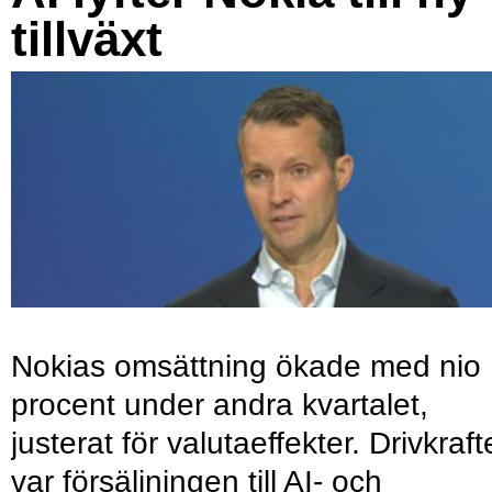
tillväxt
Nokias omsättning ökade med nio
procent under andra kvartalet,
justerat för valutaeffekter. Drivkraf
var försäljningen till AI- och