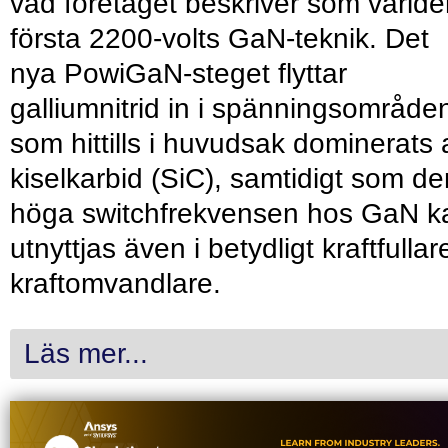
vad företaget beskriver som värld
första 2200-volts GaN-teknik. Det
nya PowiGaN-steget flyttar
galliumnitrid in i spänningsområde
som hittills i huvudsak dominerats 
kiselkarbid (SiC), samtidigt som de
höga switchfrekvensen hos GaN k
utnyttjas även i betydligt kraftfullar
kraftomvandlare.
Läs mer...