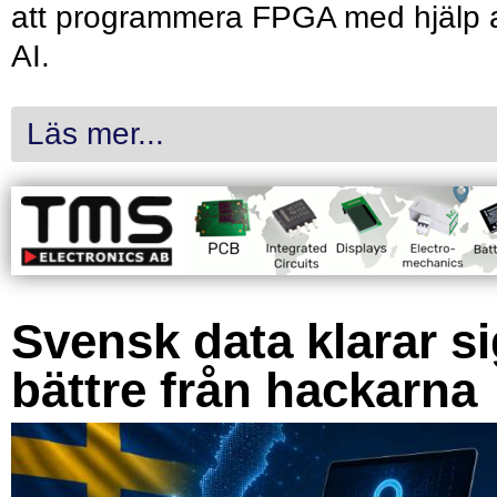
att programmera FPGA med hjälp 
AI.
Läs mer...
Svensk data klarar s
bättre från hackarna