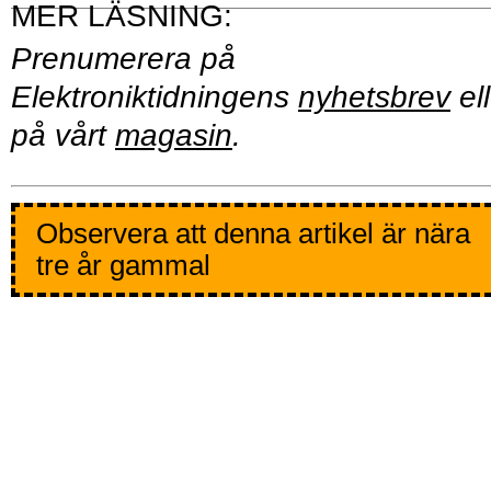
Prenumerera på
Elektroniktidningens
nyhetsbrev
ell
på vårt
magasin
.
Observera att denna artikel är nära
tre år gammal