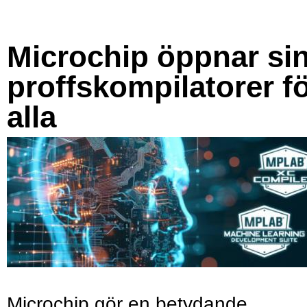
Microchip öppnar si
proffskompilatorer f
alla
Microchip gör en betydande