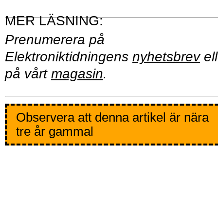
Prenumerera på
Elektroniktidningens
nyhetsbrev
ell
på vårt
magasin
.
Observera att denna artikel är nära
tre år gammal